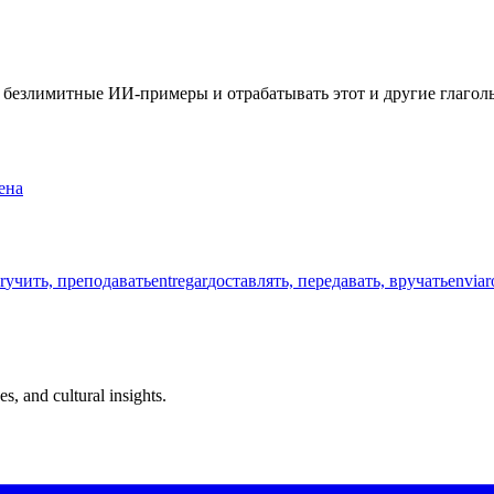
ть безлимитные ИИ-примеры и отрабатывать этот и другие глаго
ена
r
учить, преподавать
entregar
доставлять, передавать, вручать
enviar
s, and cultural insights.