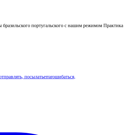
лы бразильского португальского с нашим режимом Практика
отправлять, посылать
errar
ошибаться,