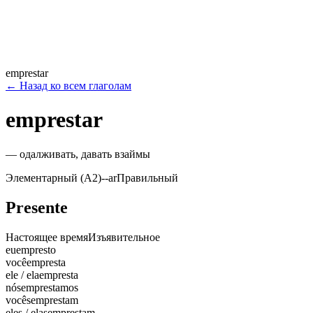
emprestar
←
Назад ко всем глаголам
emprestar
—
одалживать, давать взаймы
Элементарный (A2)
-
-ar
Правильный
Presente
Настоящее время
Изъявительное
eu
empresto
você
empresta
ele / ela
empresta
nós
emprestamos
vocês
emprestam
eles / elas
emprestam