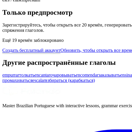
Только предпросмотр
Зарегистрируйтесь, чтобы открыть все 20 времён, генерирова
спряжения глаголов.
Ещё 19 времён заблокировано
Создать бесплатный аккаунт
Обновить, чтобы открыть все врем
Другие распространённые глаголы
empurrar
толкать
encantar
очаровывать
encomendar
заказывать
ensina
промахиваться
escalar
взбираться (карабкаться)
Master Brazilian Portuguese with interactive lessons, grammar exercise