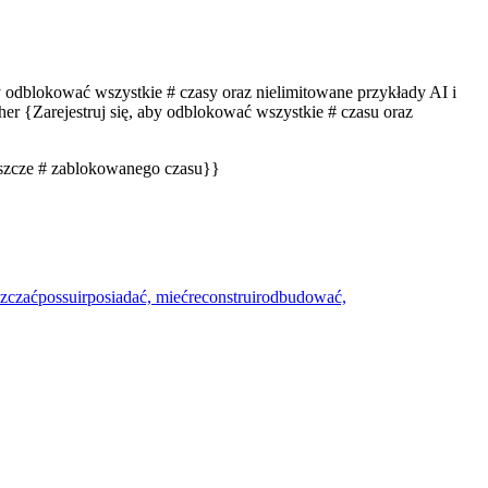
by odblokować wszystkie # czasy oraz nielimitowane przykłady AI i
er {Zarejestruj się, aby odblokować wszystkie # czasu oraz
eszcze # zablokowanego czasu}}
szczać
possuir
posiadać, mieć
reconstruir
odbudować,