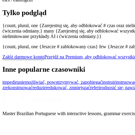
Tylko podgląd
{count, plural, one {Zarejestruj się, aby odblokować # czas oraz nie
ćwiczenia odmiany.} many {Zarejestruj się, aby odblokować wszystki
nielimitowane przykłady AI i ćwiczenia odmiany.}}
{count, plural, one {Jeszcze # zablokowany czas} few {Jeszcze # 
Załóż darmowe konto
Przejdź na Premium, aby odblokować wszystki
Inne popularne czasowniki
impedir
uniemożliwiać, powstrzymywać, zapobiegać
instruir
instruować
zrekonstruować
reduzir
redukować, zmniejszać
referir
odnosić się; naw
Master Brazilian Portuguese with interactive lessons, grammar exercise