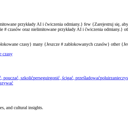
limitowane przykłady AI i ćwiczenia odmiany.} few {Zarejestruj się, a
e # czasów oraz nielimitowane przykłady AI i ćwiczenia odmiany.} oth
zablokowane czasy} many {Jeszcze # zablokowanych czasów} other {J
e czasy
, pouczać, szkolić
perseguir
gonić, ścigać, prześladować
poluir
zanieczy
iązywać
s, and cultural insights.