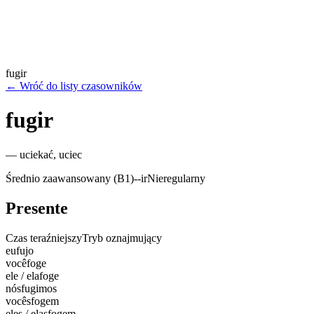
fugir
←
Wróć do listy czasowników
fugir
—
uciekać, uciec
Średnio zaawansowany (B1)
-
-ir
Nieregularny
Presente
Czas teraźniejszy
Tryb oznajmujący
eu
fujo
você
foge
ele / ela
foge
nós
fugimos
vocês
fogem
eles / elas
fogem