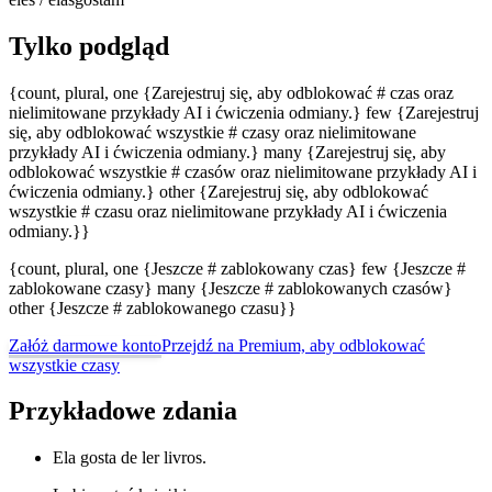
Tylko podgląd
{count, plural, one {Zarejestruj się, aby odblokować # czas oraz
nielimitowane przykłady AI i ćwiczenia odmiany.} few {Zarejestruj
się, aby odblokować wszystkie # czasy oraz nielimitowane
przykłady AI i ćwiczenia odmiany.} many {Zarejestruj się, aby
odblokować wszystkie # czasów oraz nielimitowane przykłady AI i
ćwiczenia odmiany.} other {Zarejestruj się, aby odblokować
wszystkie # czasu oraz nielimitowane przykłady AI i ćwiczenia
odmiany.}}
{count, plural, one {Jeszcze # zablokowany czas} few {Jeszcze #
zablokowane czasy} many {Jeszcze # zablokowanych czasów}
other {Jeszcze # zablokowanego czasu}}
Załóż darmowe konto
Przejdź na Premium, aby odblokować
wszystkie czasy
Przykładowe zdania
Ela gosta de ler livros.