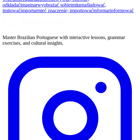
odkładać
imaginar
wyobrażać sobie
imitar
naśladować,
imitować
importar
mieć znaczenie; importować
informar
informować
Master Brazilian Portuguese with interactive lessons, grammar
exercises, and cultural insights.