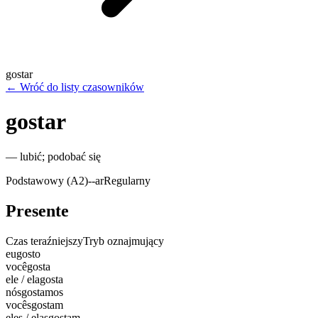
gostar
←
Wróć do listy czasowników
gostar
—
lubić; podobać się
Podstawowy (A2)
-
-ar
Regularny
Presente
Czas teraźniejszy
Tryb oznajmujący
eu
gosto
você
gosta
ele / ela
gosta
nós
gostamos
vocês
gostam
eles / elas
gostam