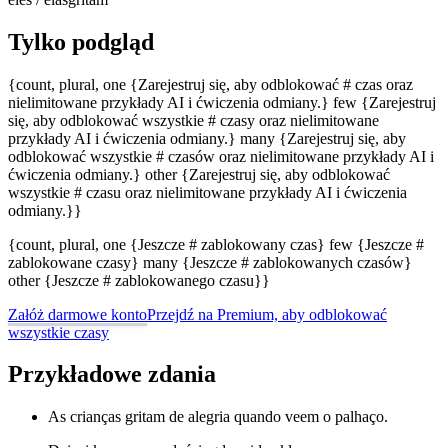
Tylko podgląd
{count, plural, one {Zarejestruj się, aby odblokować # czas oraz
nielimitowane przykłady AI i ćwiczenia odmiany.} few {Zarejestruj
się, aby odblokować wszystkie # czasy oraz nielimitowane
przykłady AI i ćwiczenia odmiany.} many {Zarejestruj się, aby
odblokować wszystkie # czasów oraz nielimitowane przykłady AI i
ćwiczenia odmiany.} other {Zarejestruj się, aby odblokować
wszystkie # czasu oraz nielimitowane przykłady AI i ćwiczenia
odmiany.}}
{count, plural, one {Jeszcze # zablokowany czas} few {Jeszcze #
zablokowane czasy} many {Jeszcze # zablokowanych czasów}
other {Jeszcze # zablokowanego czasu}}
Załóż darmowe konto
Przejdź na Premium, aby odblokować
wszystkie czasy
Przykładowe zdania
As crianças gritam de alegria quando veem o palhaço.