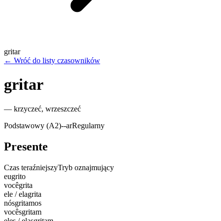
gritar
←
Wróć do listy czasowników
gritar
—
krzyczeć, wrzeszczeć
Podstawowy (A2)
-
-ar
Regularny
Presente
Czas teraźniejszy
Tryb oznajmujący
eu
grito
você
grita
ele / ela
grita
nós
gritamos
vocês
gritam
eles / elas
gritam