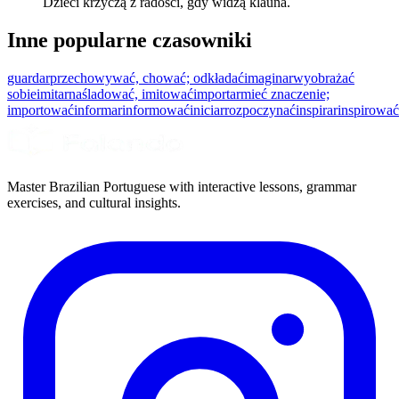
Dzieci krzyczą z radości, gdy widzą klauna.
Inne popularne czasowniki
guardar
przechowywać, chować; odkładać
imaginar
wyobrażać
sobie
imitar
naśladować, imitować
importar
mieć znaczenie;
importować
informar
informować
iniciar
rozpoczynać
inspirar
inspirować
Master Brazilian Portuguese with interactive lessons, grammar
exercises, and cultural insights.