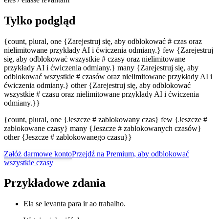
Tylko podgląd
{count, plural, one {Zarejestruj się, aby odblokować # czas oraz
nielimitowane przykłady AI i ćwiczenia odmiany.} few {Zarejestruj
się, aby odblokować wszystkie # czasy oraz nielimitowane
przykłady AI i ćwiczenia odmiany.} many {Zarejestruj się, aby
odblokować wszystkie # czasów oraz nielimitowane przykłady AI i
ćwiczenia odmiany.} other {Zarejestruj się, aby odblokować
wszystkie # czasu oraz nielimitowane przykłady AI i ćwiczenia
odmiany.}}
{count, plural, one {Jeszcze # zablokowany czas} few {Jeszcze #
zablokowane czasy} many {Jeszcze # zablokowanych czasów}
other {Jeszcze # zablokowanego czasu}}
Załóż darmowe konto
Przejdź na Premium, aby odblokować
wszystkie czasy
Przykładowe zdania
Ela se levanta para ir ao trabalho.