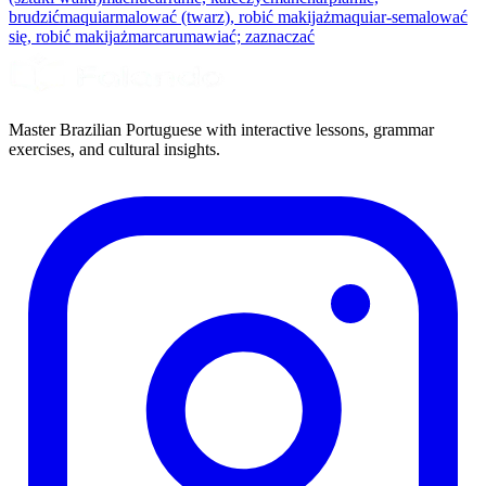
brudzić
maquiar
malować (twarz), robić makijaż
maquiar-se
malować
się, robić makijaż
marcar
umawiać; zaznaczać
Master Brazilian Portuguese with interactive lessons, grammar
exercises, and cultural insights.