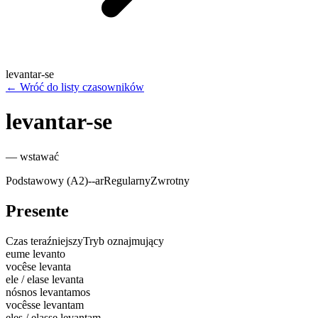
levantar-se
←
Wróć do listy czasowników
levantar-se
—
wstawać
Podstawowy (A2)
-
-ar
Regularny
Zwrotny
Presente
Czas teraźniejszy
Tryb oznajmujący
eu
me levanto
você
se levanta
ele / ela
se levanta
nós
nos levantamos
vocês
se levantam
eles / elas
se levantam