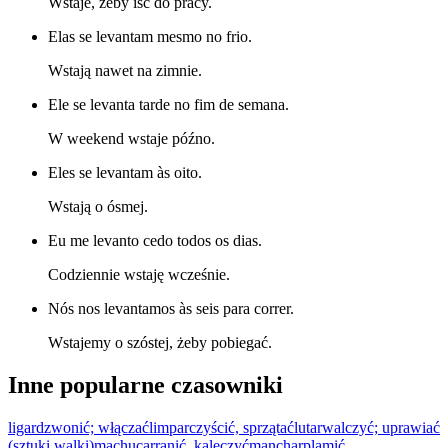
Wstaje, żeby iść do pracy.
Elas se levantam mesmo no frio.
Wstają nawet na zimnie.
Ele se levanta tarde no fim de semana.
W weekend wstaje późno.
Eles se levantam às oito.
Wstają o ósmej.
Eu me levanto cedo todos os dias.
Codziennie wstaję wcześnie.
Nós nos levantamos às seis para correr.
Wstajemy o szóstej, żeby pobiegać.
Inne popularne czasowniki
ligar
dzwonić; włączać
limpar
czyścić, sprzątać
lutar
walczyć; uprawiać
(sztuki walki)
machucar
ranić, kaleczyć
manchar
plamić,