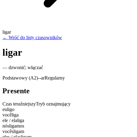
ligar
←
Wróć do listy czasowników
ligar
—
dzwonić; włączać
Podstawowy (A2)
-
-ar
Regularny
Presente
Czas teraźniejszy
Tryb oznajmujący
eu
ligo
você
liga
ele / ela
liga
nós
ligamos
vocês
ligam
eles / elas
ligam