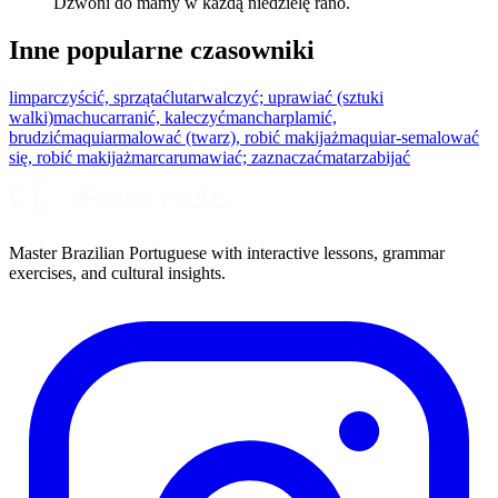
Dzwoni do mamy w każdą niedzielę rano.
Inne popularne czasowniki
limpar
czyścić, sprzątać
lutar
walczyć; uprawiać (sztuki
walki)
machucar
ranić, kaleczyć
manchar
plamić,
brudzić
maquiar
malować (twarz), robić makijaż
maquiar-se
malować
się, robić makijaż
marcar
umawiać; zaznaczać
matar
zabijać
Master Brazilian Portuguese with interactive lessons, grammar
exercises, and cultural insights.