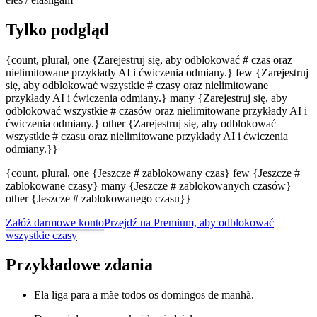
Tylko podgląd
{count, plural, one {Zarejestruj się, aby odblokować # czas oraz
nielimitowane przykłady AI i ćwiczenia odmiany.} few {Zarejestruj
się, aby odblokować wszystkie # czasy oraz nielimitowane
przykłady AI i ćwiczenia odmiany.} many {Zarejestruj się, aby
odblokować wszystkie # czasów oraz nielimitowane przykłady AI i
ćwiczenia odmiany.} other {Zarejestruj się, aby odblokować
wszystkie # czasu oraz nielimitowane przykłady AI i ćwiczenia
odmiany.}}
{count, plural, one {Jeszcze # zablokowany czas} few {Jeszcze #
zablokowane czasy} many {Jeszcze # zablokowanych czasów}
other {Jeszcze # zablokowanego czasu}}
Załóż darmowe konto
Przejdź na Premium, aby odblokować
wszystkie czasy
Przykładowe zdania
Ela liga para a mãe todos os domingos de manhã.