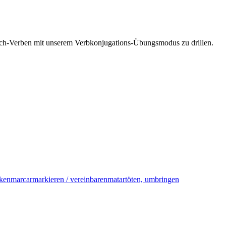
esisch-Verben mit unserem Verbkonjugations-Übungsmodus zu drillen.
nken
marcar
markieren / vereinbaren
matar
töten, umbringen