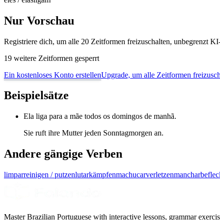
Nur Vorschau
Registriere dich, um alle 20 Zeitformen freizuschalten, unbegrenzt 
19 weitere Zeitformen gesperrt
Ein kostenloses Konto erstellen
Upgrade, um alle Zeitformen freizusch
Beispielsätze
Ela liga para a mãe todos os domingos de manhã.
Sie ruft ihre Mutter jeden Sonntagmorgen an.
Andere gängige Verben
limpar
reinigen / putzen
lutar
kämpfen
machucar
verletzen
manchar
befle
Master Brazilian Portuguese with interactive lessons, grammar exercise