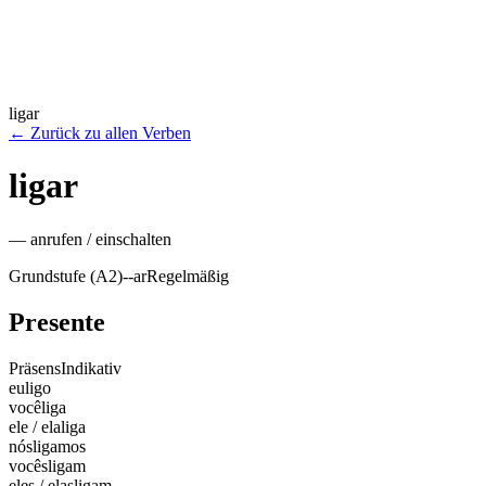
ligar
←
Zurück zu allen Verben
ligar
—
anrufen / einschalten
Grundstufe (A2)
-
-ar
Regelmäßig
Presente
Präsens
Indikativ
eu
ligo
você
liga
ele / ela
liga
nós
ligamos
vocês
ligam
eles / elas
ligam