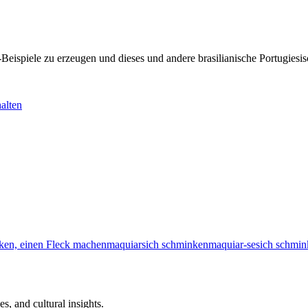
KI-Beispiele zu erzeugen und dieses und andere brasilianische Portugi
alten
cken, einen Fleck machen
maquiar
sich schminken
maquiar-se
sich schmi
s, and cultural insights.