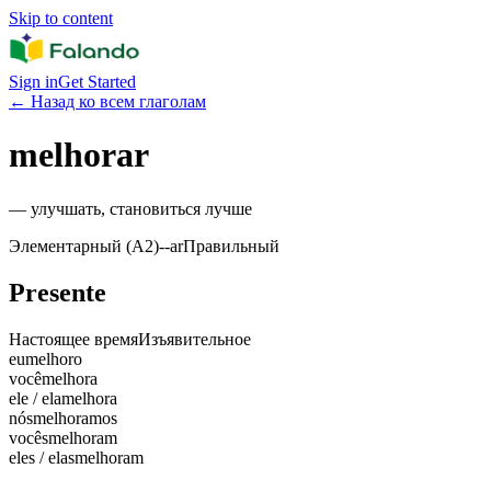
Skip to content
Sign in
Get Started
←
Назад ко всем глаголам
melhorar
—
улучшать, становиться лучше
Элементарный (A2)
-
-ar
Правильный
Presente
Настоящее время
Изъявительное
eu
melhoro
você
melhora
ele / ela
melhora
nós
melhoramos
vocês
melhoram
eles / elas
melhoram