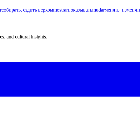
r
собирать, ездить верхом
mostrar
показывать
mudar
менять, изменят
s, and cultural insights.