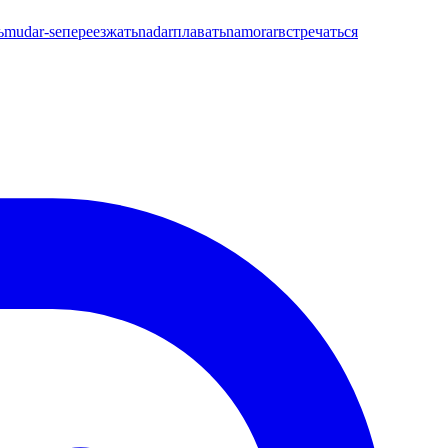
ь
mudar-se
переезжать
nadar
плавать
namorar
встречаться