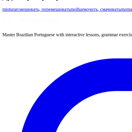
misturar
смешивать, перемешивать
molhar
мочить, смачивать
monta
Master Brazilian Portuguese with interactive lessons, grammar exercise