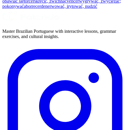
obawiać się
torcer
skręcić, zwichnąć
vencer
wygrywać, zwyciężać;
pokonywać
aborrecer
denerwować, irytować, nudzić
Master Brazilian Portuguese with interactive lessons, grammar
exercises, and cultural insights.