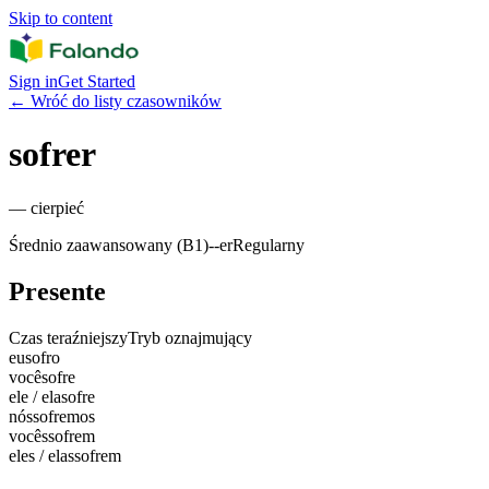
Skip to content
Sign in
Get Started
←
Wróć do listy czasowników
sofrer
—
cierpieć
Średnio zaawansowany (B1)
-
-er
Regularny
Presente
Czas teraźniejszy
Tryb oznajmujący
eu
sofro
você
sofre
ele / ela
sofre
nós
sofremos
vocês
sofrem
eles / elas
sofrem