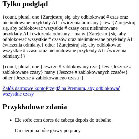
Tylko podgląd
{count, plural, one {Zarejestruj się, aby odblokować # czas oraz
nielimitowane przykłady AI i ćwiczenia odmiany.} few {Zarejestruj
się, aby odblokować wszystkie # czasy oraz nielimitowane
przykłady AI i ćwiczenia odmiany.} many {Zarejestruj się, aby
odblokować wszystkie # czasów oraz nielimitowane przykłady AI i
ćwiczenia odmiany.} other {Zarejestruj się, aby odblokować
wszystkie # czasu oraz nielimitowane przykłady AI i ćwiczenia
odmiany.}}
{count, plural, one {Jeszcze # zablokowany czas} few {Jeszcze #
zablokowane czasy} many {Jeszcze # zablokowanych czasów}
other {Jeszcze # zablokowanego czasu}}
Załóż darmowe konto
Przejdź na Premium, aby odblokować
wszystkie czasy
Przykładowe zdania
Ele sofre com dores de cabeça depois do trabalho.
On cierpi na bóle głowy po pracy.