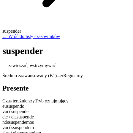
suspender
←
Wróć do listy czasowników
suspender
—
zawieszać; wstrzymywać
Średnio zaawansowany (B1)
-
-er
Regularny
Presente
Czas teraźniejszy
Tryb oznajmujący
eu
suspendo
você
suspende
ele / ela
suspende
nós
suspendemos
vocês
suspendem
eles / elas
suspendem