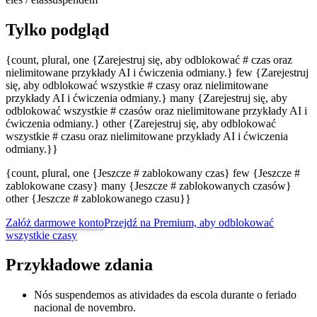
Tylko podgląd
{count, plural, one {Zarejestruj się, aby odblokować # czas oraz
nielimitowane przykłady AI i ćwiczenia odmiany.} few {Zarejestruj
się, aby odblokować wszystkie # czasy oraz nielimitowane
przykłady AI i ćwiczenia odmiany.} many {Zarejestruj się, aby
odblokować wszystkie # czasów oraz nielimitowane przykłady AI i
ćwiczenia odmiany.} other {Zarejestruj się, aby odblokować
wszystkie # czasu oraz nielimitowane przykłady AI i ćwiczenia
odmiany.}}
{count, plural, one {Jeszcze # zablokowany czas} few {Jeszcze #
zablokowane czasy} many {Jeszcze # zablokowanych czasów}
other {Jeszcze # zablokowanego czasu}}
Załóż darmowe konto
Przejdź na Premium, aby odblokować
wszystkie czasy
Przykładowe zdania
Nós suspendemos as atividades da escola durante o feriado
nacional de novembro.