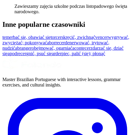
Zawieszamy zajęcia szkolne podczas listopadowego święta
narodowego.
Inne popularne czasowniki
temer
bać się, obawiać się
torcer
skręcić, zwichnąć
vencer
wygrywać,
zwyciężać; pokonywać
aborrecer
denerwować, irytować,
nudzić
abranger
obejmować, ogarniać
acontecer
zdarzać się, dziać
się
apodrecer
gnić, psuć się
arder
piec, palić (się); płonąć
Master Brazilian Portuguese with interactive lessons, grammar
exercises, and cultural insights.