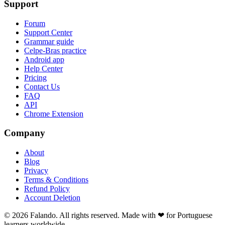
Support
Forum
Support Center
Grammar guide
Celpe-Bras practice
Android app
Help Center
Pricing
Contact Us
FAQ
API
Chrome Extension
Company
About
Blog
Privacy
Terms & Conditions
Refund Policy
Account Deletion
© 2026 Falando. All rights reserved. Made with ❤ for Portuguese
learners worldwide.