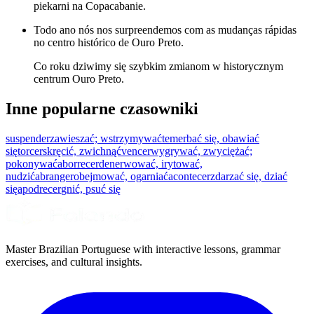
piekarni na Copacabanie.
Todo ano nós nos surpreendemos com as mudanças rápidas
no centro histórico de Ouro Preto.
Co roku dziwimy się szybkim zmianom w historycznym
centrum Ouro Preto.
Inne popularne czasowniki
suspender
zawieszać; wstrzymywać
temer
bać się, obawiać
się
torcer
skręcić, zwichnąć
vencer
wygrywać, zwyciężać;
pokonywać
aborrecer
denerwować, irytować,
nudzić
abranger
obejmować, ogarniać
acontecer
zdarzać się, dziać
się
apodrecer
gnić, psuć się
Master Brazilian Portuguese with interactive lessons, grammar
exercises, and cultural insights.