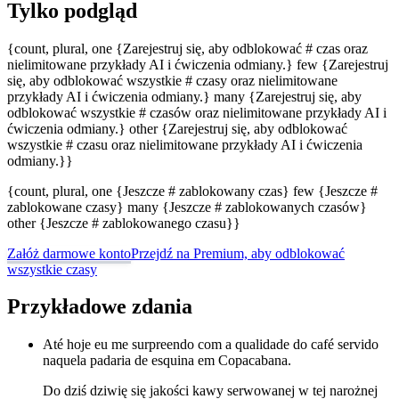
Tylko podgląd
{count, plural, one {Zarejestruj się, aby odblokować # czas oraz
nielimitowane przykłady AI i ćwiczenia odmiany.} few {Zarejestruj
się, aby odblokować wszystkie # czasy oraz nielimitowane
przykłady AI i ćwiczenia odmiany.} many {Zarejestruj się, aby
odblokować wszystkie # czasów oraz nielimitowane przykłady AI i
ćwiczenia odmiany.} other {Zarejestruj się, aby odblokować
wszystkie # czasu oraz nielimitowane przykłady AI i ćwiczenia
odmiany.}}
{count, plural, one {Jeszcze # zablokowany czas} few {Jeszcze #
zablokowane czasy} many {Jeszcze # zablokowanych czasów}
other {Jeszcze # zablokowanego czasu}}
Załóż darmowe konto
Przejdź na Premium, aby odblokować
wszystkie czasy
Przykładowe zdania
Até hoje eu me surpreendo com a qualidade do café servido
naquela padaria de esquina em Copacabana.
Do dziś dziwię się jakości kawy serwowanej w tej narożnej