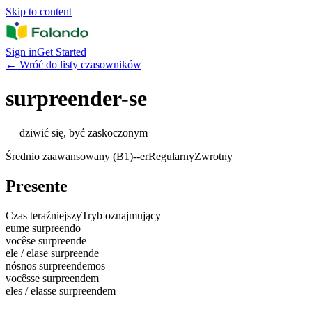
Skip to content
Sign in
Get Started
←
Wróć do listy czasowników
surpreender-se
—
dziwić się, być zaskoczonym
Średnio zaawansowany (B1)
-
-er
Regularny
Zwrotny
Presente
Czas teraźniejszy
Tryb oznajmujący
eu
me surpreendo
você
se surpreende
ele / ela
se surpreende
nós
nos surpreendemos
vocês
se surpreendem
eles / elas
se surpreendem