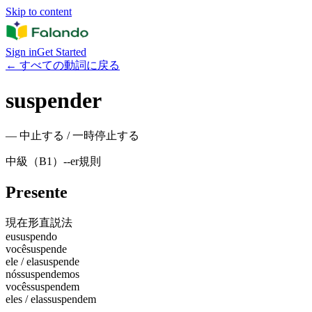
Skip to content
Sign in
Get Started
←
すべての動詞に戻る
suspender
—
中止する / 一時停止する
中級（B1）
-
-er
規則
Presente
現在形
直説法
eu
suspendo
você
suspende
ele / ela
suspende
nós
suspendemos
vocês
suspendem
eles / elas
suspendem