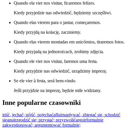
Quando ela vier nos visitar, ficaremos felizes.
Kiedy przyjedzie nas odwiedzić, będziemy szczęśliwi.
Quando elas vierem para o jantar, começaremos.
Kiedy przyjdą na kolację, zaczniemy.
Quando elas vierem montadas em unicórnios, tiraremos fotos.
Kiedy przyjadą na jednorożcach, zrobimy zdjęcia.
Quando ele vier nos visitar, faremos uma festa.
Kiedy przyjdzie nas odwiedzić, urządzimy imprezę.
Se ele vier à festa, será bem-vindo.
Jeśli przyjdzie na imprezę, będzie mile widziany.
Inne popularne czasowniki
ir
iść, jechać; pójść, pojechać
afluir
napływać, zbiegać się, schodzić
się
anuir
zgodzić się; przystać; przyzwolić
arguir
formalnie
zakwestionować; argumentować formalnie;