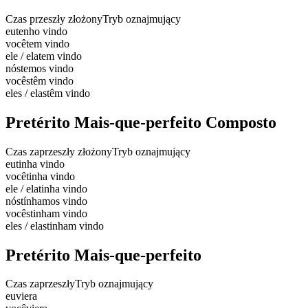
Czas przeszły złożony
Tryb oznajmujący
eu
tenho vindo
você
tem vindo
ele / ela
tem vindo
nós
temos vindo
vocês
têm vindo
eles / elas
têm vindo
Pretérito Mais-que-perfeito Composto
Czas zaprzeszły złożony
Tryb oznajmujący
eu
tinha vindo
você
tinha vindo
ele / ela
tinha vindo
nós
tínhamos vindo
vocês
tinham vindo
eles / elas
tinham vindo
Pretérito Mais-que-perfeito
Czas zaprzeszły
Tryb oznajmujący
eu
viera