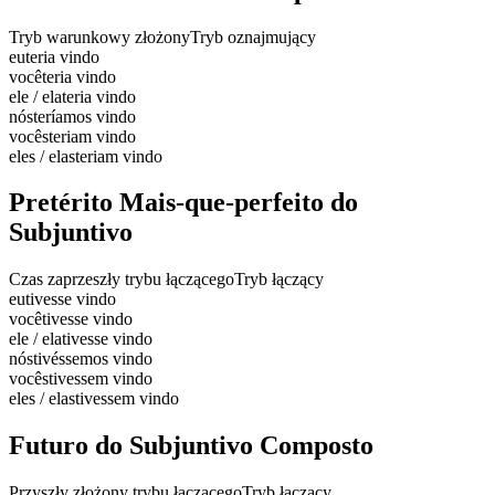
Tryb warunkowy złożony
Tryb oznajmujący
eu
teria vindo
você
teria vindo
ele / ela
teria vindo
nós
teríamos vindo
vocês
teriam vindo
eles / elas
teriam vindo
Pretérito Mais-que-perfeito do
Subjuntivo
Czas zaprzeszły trybu łączącego
Tryb łączący
eu
tivesse vindo
você
tivesse vindo
ele / ela
tivesse vindo
nós
tivéssemos vindo
vocês
tivessem vindo
eles / elas
tivessem vindo
Futuro do Subjuntivo Composto
Przyszły złożony trybu łączącego
Tryb łączący