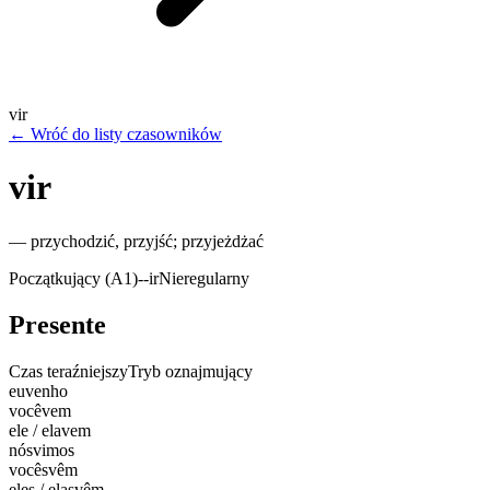
vir
←
Wróć do listy czasowników
vir
—
przychodzić, przyjść; przyjeżdżać
Początkujący (A1)
-
-ir
Nieregularny
Presente
Czas teraźniejszy
Tryb oznajmujący
eu
venho
você
vem
ele / ela
vem
nós
vimos
vocês
vêm
eles / elas
vêm