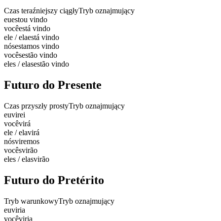
Czas teraźniejszy ciągły
Tryb oznajmujący
eu
estou vindo
você
está vindo
ele / ela
está vindo
nós
estamos vindo
vocês
estão vindo
eles / elas
estão vindo
Futuro do Presente
Czas przyszły prosty
Tryb oznajmujący
eu
virei
você
virá
ele / ela
virá
nós
viremos
vocês
virão
eles / elas
virão
Futuro do Pretérito
Tryb warunkowy
Tryb oznajmujący
eu
viria
você
viria