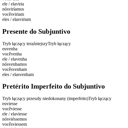
ele / ela
viria
nós
viríamos
vocês
viriam
eles / elas
viriam
Presente do Subjuntivo
Tryb łączący teraźniejszy
Tryb łączący
eu
venha
você
venha
ele / ela
venha
nós
venhamos
vocês
venham
eles / elas
venham
Pretérito Imperfeito do Subjuntivo
Tryb łączący przeszły niedokonany (imperfeito)
Tryb łączący
eu
viesse
você
viesse
ele / ela
viesse
nós
viéssemos
vocês
viessem