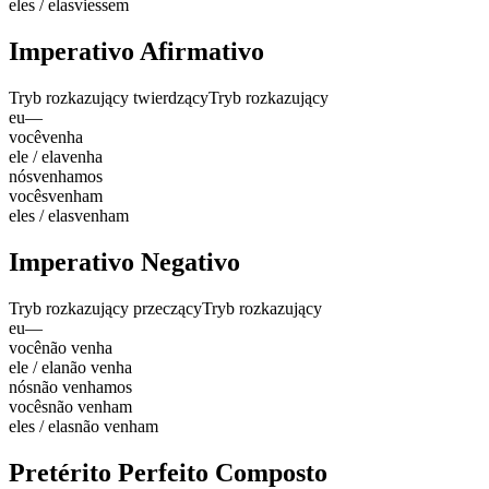
eles / elas
viessem
Imperativo Afirmativo
Tryb rozkazujący twierdzący
Tryb rozkazujący
eu
—
você
venha
ele / ela
venha
nós
venhamos
vocês
venham
eles / elas
venham
Imperativo Negativo
Tryb rozkazujący przeczący
Tryb rozkazujący
eu
—
você
não venha
ele / ela
não venha
nós
não venhamos
vocês
não venham
eles / elas
não venham
Pretérito Perfeito Composto