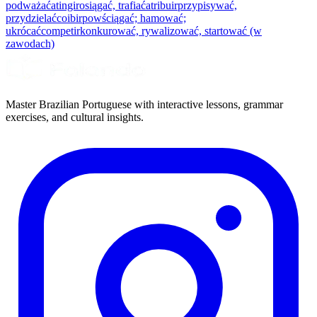
podważać
atingir
osiągać, trafiać
atribuir
przypisywać,
przydzielać
coibir
powściągać; hamować;
ukrócać
competir
konkurować, rywalizować, startować (w
zawodach)
Master Brazilian Portuguese with interactive lessons, grammar
exercises, and cultural insights.