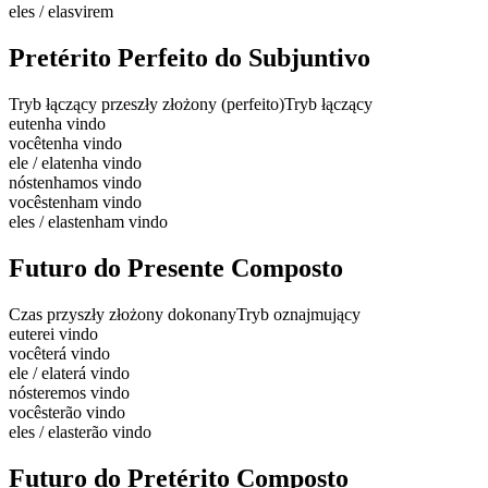
eles / elas
virem
Pretérito Perfeito do Subjuntivo
Tryb łączący przeszły złożony (perfeito)
Tryb łączący
eu
tenha vindo
você
tenha vindo
ele / ela
tenha vindo
nós
tenhamos vindo
vocês
tenham vindo
eles / elas
tenham vindo
Futuro do Presente Composto
Czas przyszły złożony dokonany
Tryb oznajmujący
eu
terei vindo
você
terá vindo
ele / ela
terá vindo
nós
teremos vindo
vocês
terão vindo
eles / elas
terão vindo
Futuro do Pretérito Composto