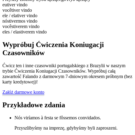
eu
tiver vindo
você
tiver vindo
ele / ela
tiver vindo
nós
tivermos vindo
vocês
tiverem vindo
eles / elas
tiverem vindo
Wypróbuj Ćwiczenia Koniugacji
Czasowników
Ćwicz ten i inne czasowniki portugalskiego z Brazylii w naszym
trybie Ćwiczenia Koniugacji Czasowników. Wypróbuj całą
zawartość Falando z darmowym 7-dniowym okresem próbnym (bez
karty kredytowej)!
Załóż darmowe konto
Przykładowe zdania
Nós viríamos à festa se fôssemos convidados.
Przyszlibyśmy na imprezę, gdybyśmy byli zaproszeni.