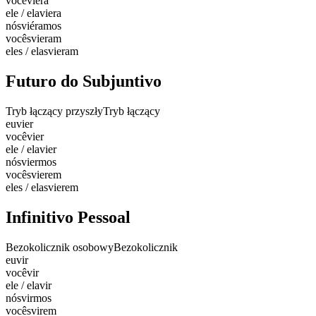
você
viera
ele / ela
viera
nós
viéramos
vocês
vieram
eles / elas
vieram
Futuro do Subjuntivo
Tryb łączący przyszły
Tryb łączący
eu
vier
você
vier
ele / ela
vier
nós
viermos
vocês
vierem
eles / elas
vierem
Infinitivo Pessoal
Bezokolicznik osobowy
Bezokolicznik
eu
vir
você
vir
ele / ela
vir
nós
virmos
vocês
virem