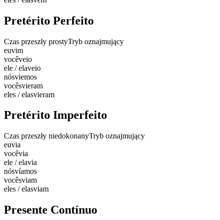
Pretérito Perfeito
Czas przeszły prosty
Tryb oznajmujący
eu
vim
você
veio
ele / ela
veio
nós
viemos
vocês
vieram
eles / elas
vieram
Pretérito Imperfeito
Czas przeszły niedokonany
Tryb oznajmujący
eu
via
você
via
ele / ela
via
nós
víamos
vocês
viam
eles / elas
viam
Presente Contínuo