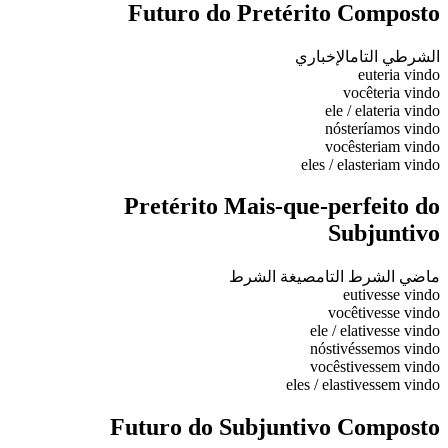
Futuro do Pretérito Composto
الشرطي التام
الإخباري
eu
teria vindo
você
teria vindo
ele / ela
teria vindo
nós
teríamos vindo
vocês
teriam vindo
eles / elas
teriam vindo
Pretérito Mais-que-perfeito do
Subjuntivo
ماضي الشرط التام
صيغة الشرط
eu
tivesse vindo
você
tivesse vindo
ele / ela
tivesse vindo
nós
tivéssemos vindo
vocês
tivessem vindo
eles / elas
tivessem vindo
Futuro do Subjuntivo Composto