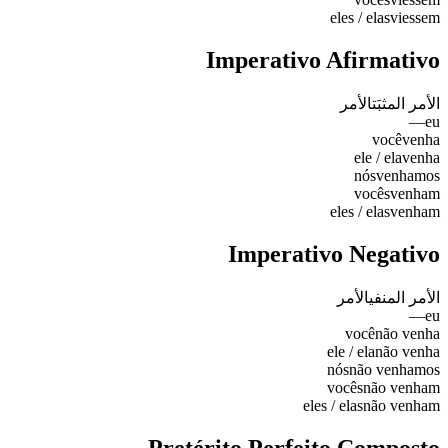
eles / elas
viessem
Imperativo Afirmativo
الأمر المثبَت
الأمر
—
eu
você
venha
ele / ela
venha
nós
venhamos
vocês
venham
eles / elas
venham
Imperativo Negativo
الأمر المنفي
الأمر
—
eu
você
não venha
ele / ela
não venha
nós
não venhamos
vocês
não venham
eles / elas
não venham
Pretérito Perfeito Composto