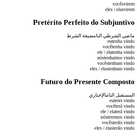
vocês
virem
eles / elas
virem
Pretérito Perfeito do Subjuntivo
ماضي الشرطي التام
صيغة الشرط
eu
tenha vindo
você
tenha vindo
ele / ela
tenha vindo
nós
tenhamos vindo
vocês
tenham vindo
eles / elas
tenham vindo
Futuro do Presente Composto
المستقبل التام
الإخباري
eu
terei vindo
você
terá vindo
ele / ela
terá vindo
nós
teremos vindo
vocês
terão vindo
eles / elas
terão vindo