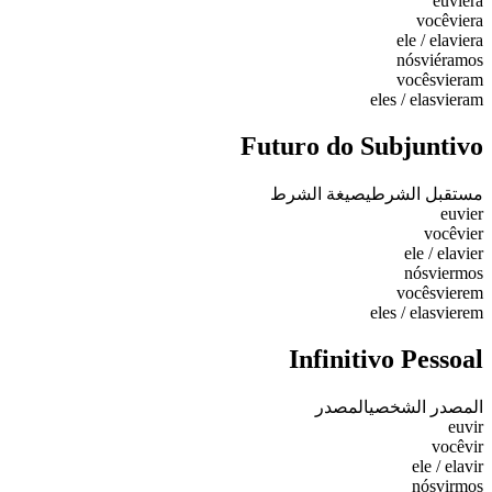
eu
viera
você
viera
ele / ela
viera
nós
viéramos
vocês
vieram
eles / elas
vieram
Futuro do Subjuntivo
مستقبل الشرطي
صيغة الشرط
eu
vier
você
vier
ele / ela
vier
nós
viermos
vocês
vierem
eles / elas
vierem
Infinitivo Pessoal
المصدر الشخصي
المصدر
eu
vir
você
vir
ele / ela
vir
nós
virmos