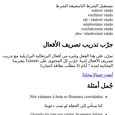
مستقبل الشرط التام
صيغة الشرط
eu
tiver vindo
você
tiver vindo
ele / ela
tiver vindo
nós
tivermos vindo
vocês
tiverem vindo
eles / elas
tiverem vindo
جرّب تدريب تصريف الأفعال
تمرّن على هذا الفعل وغيره من أفعال البرتغالية البرازيلية مع تدريب
تصريف الأفعال لدينا. جرّب كل المحتوى على Falando بتجربتنا
المجانية لمدة 7 أيام (لا تتطلّب بطاقة ائتمان)!
أنشئ حسابًا مجانيًا
جُمل أمثلة
Nós viríamos à festa se fôssemos convidados.
كنا سنأتي إلى الحفلة لو تمت دعوتنا.
Quando ela vier nos visitar, ficaremos felizes.