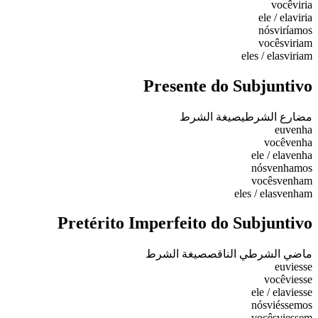
você
viria
ele / ela
viria
nós
viríamos
vocês
viriam
eles / elas
viriam
Presente do Subjuntivo
مضارع الشرطي
صيغة الشرط
eu
venha
você
venha
ele / ela
venha
nós
venhamos
vocês
venham
eles / elas
venham
Pretérito Imperfeito do Subjuntivo
ماضي الشرطي الناقص
صيغة الشرط
eu
viesse
você
viesse
ele / ela
viesse
nós
viéssemos
vocês
viessem