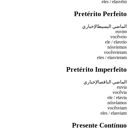
eles / elas
vêm
Pretérito Perfeito
الماضي البسيط
الإخباري
eu
vim
você
veio
ele / ela
veio
nós
viemos
vocês
vieram
eles / elas
vieram
Pretérito Imperfeito
الماضي الناقص
الإخباري
eu
via
você
via
ele / ela
via
nós
víamos
vocês
viam
eles / elas
viam
Presente Contínuo