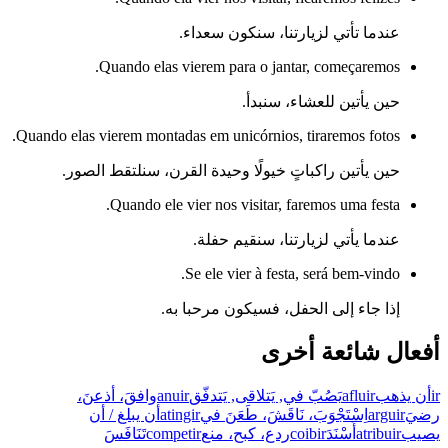
عندما تأتي لزيارتنا، سنكون سعداء.
Quando elas vierem para o jantar, começaremos.
حين يأتين للعشاء، سنبدأ.
Quando elas vierem montadas em unicórnios, tiraremos fotos.
حين يأتين راكباتٍ خيولًا وحيدة القرن، سنلتقط الصور.
Quando ele vier nos visitar, faremos uma festa.
عندما يأتي لزيارتنا، سنقيم حفلة.
Se ele vier à festa, será bem-vindo.
إذا جاء إلى الحفل، فسيكون مرحبا به.
أفعال شائعة أخرى
ir
أن يذهب
afluir
يَصُبّ في, يَتلاقى, يَتدفّق
anuir
وافقَ، أذعنَ،
رضيَ
arguir
اِسْتَجْوَبَ، نَاقَشَ، طَعَنَ في
atingir
أن يبلغ / أن
يصيب
atribuir
أَسْنَدَ
coibir
ردع، كبح، منع
competir
تَنَافَسَ