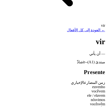
vir
←
العودة إلى كل الأفعال
vir
—
أن يأتي
مبتدئ (A1)
-
-ir
شاذّ
Presente
زمن المضارع
الإخباري
eu
venho
você
vem
ele / ela
vem
nós
vimos
vocês
vêm