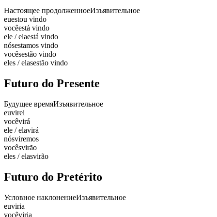
Настоящее продолженное
Изъявительное
eu
estou vindo
você
está vindo
ele / ela
está vindo
nós
estamos vindo
vocês
estão vindo
eles / elas
estão vindo
Futuro do Presente
Будущее время
Изъявительное
eu
virei
você
virá
ele / ela
virá
nós
viremos
vocês
virão
eles / elas
virão
Futuro do Pretérito
Условное наклонение
Изъявительное
eu
viria
você
viria