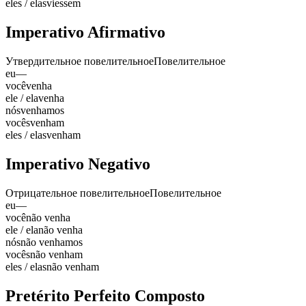
eles / elas
viessem
Imperativo Afirmativo
Утвердительное повелительное
Повелительное
eu
—
você
venha
ele / ela
venha
nós
venhamos
vocês
venham
eles / elas
venham
Imperativo Negativo
Отрицательное повелительное
Повелительное
eu
—
você
não venha
ele / ela
não venha
nós
não venhamos
vocês
não venham
eles / elas
não venham
Pretérito Perfeito Composto