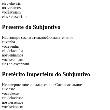
ele / ela
viria
nós
viríamos
vocês
viriam
eles / elas
viriam
Presente do Subjuntivo
Настоящее сослагательное
Сослагательное
eu
venha
você
venha
ele / ela
venha
nós
venhamos
vocês
venham
eles / elas
venham
Pretérito Imperfeito do Subjuntivo
Несовершенное сослагательное
Сослагательное
eu
viesse
você
viesse
ele / ela
viesse
nós
viéssemos
vocês
viessem