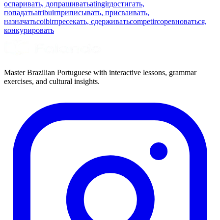
оспаривать, допрашивать
atingir
достигать,
попадать
atribuir
приписывать, присваивать,
назначать
coibir
пресекать, сдерживать
competir
соревноваться,
конкурировать
Master Brazilian Portuguese with interactive lessons, grammar
exercises, and cultural insights.