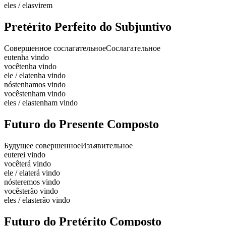
eles / elas
virem
Pretérito Perfeito do Subjuntivo
Совершенное сослагательное
Сослагательное
eu
tenha vindo
você
tenha vindo
ele / ela
tenha vindo
nós
tenhamos vindo
vocês
tenham vindo
eles / elas
tenham vindo
Futuro do Presente Composto
Будущее совершенное
Изъявительное
eu
terei vindo
você
terá vindo
ele / ela
terá vindo
nós
teremos vindo
vocês
terão vindo
eles / elas
terão vindo
Futuro do Pretérito Composto