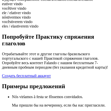
eu
tiver vindo
você
tiver vindo
ele / ela
tiver vindo
nós
tivermos vindo
vocês
tiverem vindo
eles / elas
tiverem vindo
Попробуйте Практику спряжения
глаголов
Отрабатывайте этот и другие глаголы бразильского
португальского с нашей Практикой спряжения глаголов.
Опробуйте весь контент Falando с нашим бесплатным 7-
дневным пробным периодом (без указания кредитной карты)!
Создать бесплатный аккаунт
Примеры предложений
Nós viríamos à festa se fôssemos convidados.
Мы пришли бы на вечеринку, если бы нас пригласили.