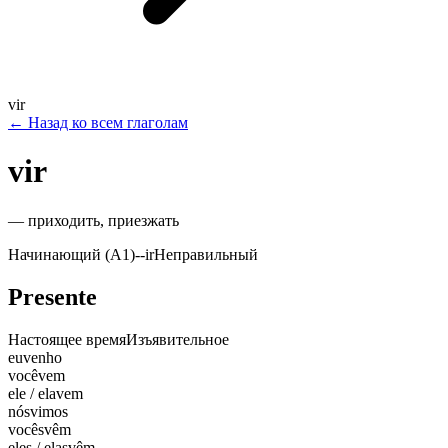
vir
←
Назад ко всем глаголам
vir
—
приходить, приезжать
Начинающий (A1)
-
-ir
Неправильный
Presente
Настоящее время
Изъявительное
eu
venho
você
vem
ele / ela
vem
nós
vimos
vocês
vêm
eles / elas
vêm