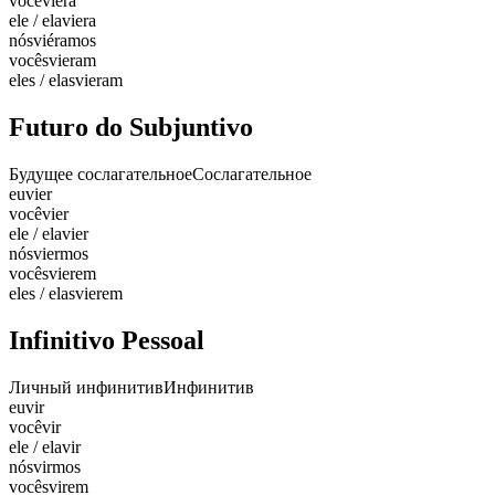
você
viera
ele / ela
viera
nós
viéramos
vocês
vieram
eles / elas
vieram
Futuro do Subjuntivo
Будущее сослагательное
Сослагательное
eu
vier
você
vier
ele / ela
vier
nós
viermos
vocês
vierem
eles / elas
vierem
Infinitivo Pessoal
Личный инфинитив
Инфинитив
eu
vir
você
vir
ele / ela
vir
nós
virmos
vocês
virem