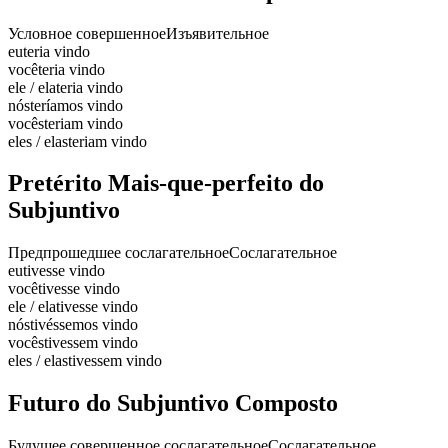
Условное совершенное
Изъявительное
eu
teria vindo
você
teria vindo
ele / ela
teria vindo
nós
teríamos vindo
vocês
teriam vindo
eles / elas
teriam vindo
Pretérito Mais-que-perfeito do
Subjuntivo
Предпрошедшее сослагательное
Сослагательное
eu
tivesse vindo
você
tivesse vindo
ele / ela
tivesse vindo
nós
tivéssemos vindo
vocês
tivessem vindo
eles / elas
tivessem vindo
Futuro do Subjuntivo Composto
Будущее совершенное сослагательное
Сослагательное