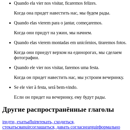
Quando ela vier nos visitar, ficaremos felizes.
Когда она придет навестить нас, мы будем рады.
Quando elas vierem para o jantar, começaremos.
Когда они придут на ужин, мы начнем.
Quando elas vierem montadas em unicórnios, tiraremos fotos.
Когда они приедут верхом на единорогах, мы сделаем
фотографии.
Quando ele vier nos visitar, faremos uma festa.
Когда он придет навестить нас, мы устроим вечеринку.
Se ele vier à festa, será bem-vindo.
Если он придет на вечеринку, ему будут рады.
Другие распространённые глаголы
ir
идти, ехать
afluir
втекать, сходиться,
стекаться
anuir
соглашаться, давать согласие
arguir
формально