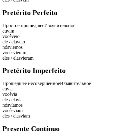
Pretérito Perfeito
Простое прошедшее
Изъявительное
eu
vim
você
veio
ele / ela
veio
nós
viemos
vocês
vieram
eles / elas
vieram
Pretérito Imperfeito
Прошедшее несовершенное
Изъявительное
eu
via
você
via
ele / ela
via
nós
víamos
vocês
viam
eles / elas
viam
Presente Contínuo