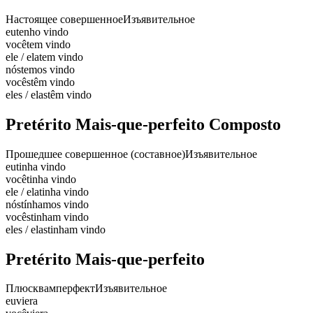
Настоящее совершенное
Изъявительное
eu
tenho vindo
você
tem vindo
ele / ela
tem vindo
nós
temos vindo
vocês
têm vindo
eles / elas
têm vindo
Pretérito Mais-que-perfeito Composto
Прошедшее совершенное (составное)
Изъявительное
eu
tinha vindo
você
tinha vindo
ele / ela
tinha vindo
nós
tínhamos vindo
vocês
tinham vindo
eles / elas
tinham vindo
Pretérito Mais-que-perfeito
Плюсквамперфект
Изъявительное
eu
viera