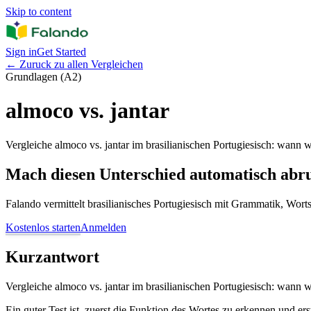
Skip to content
Sign in
Get Started
←
Zuruck zu allen Vergleichen
Grundlagen (A2)
almoco vs. jantar
Vergleiche almoco vs. jantar im brasilianischen Portugiesisch: wann 
Mach diesen Unterschied automatisch abr
Falando vermittelt brasilianisches Portugiesisch mit Grammatik, Wor
Kostenlos starten
Anmelden
Kurzantwort
Vergleiche almoco vs. jantar im brasilianischen Portugiesisch: wann 
Ein guter Test ist, zuerst die Funktion des Wortes zu erkennen und er