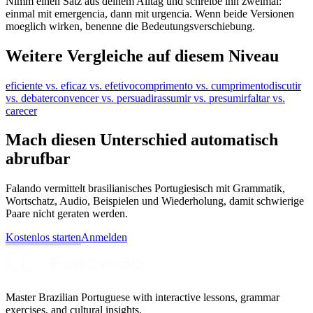
Nimm einen Satz aus deinem Alltag und schreibe ihn zweimal:
einmal mit emergencia, dann mit urgencia. Wenn beide Versionen
moeglich wirken, benenne die Bedeutungsverschiebung.
Weitere Vergleiche auf diesem Niveau
eficiente vs. eficaz vs. efetivo
comprimento vs. cumprimento
discutir
vs. debater
convencer vs. persuadir
assumir vs. presumir
faltar vs.
carecer
Mach diesen Unterschied automatisch
abrufbar
Falando vermittelt brasilianisches Portugiesisch mit Grammatik,
Wortschatz, Audio, Beispielen und Wiederholung, damit schwierige
Paare nicht geraten werden.
Kostenlos starten
Anmelden
Master Brazilian Portuguese with interactive lessons, grammar
exercises, and cultural insights.