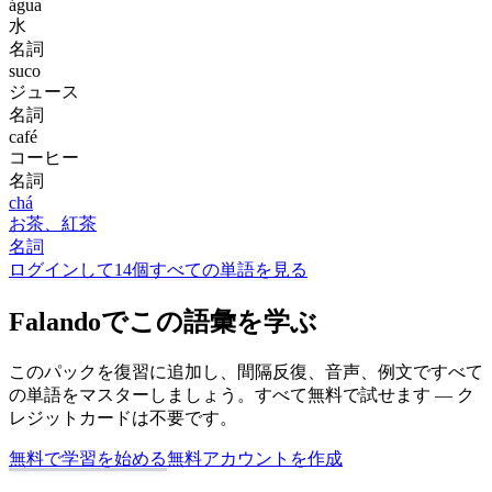
água
水
名詞
suco
ジュース
名詞
café
コーヒー
名詞
chá
お茶、紅茶
名詞
ログインして14個すべての単語を見る
Falandoでこの語彙を学ぶ
このパックを復習に追加し、間隔反復、音声、例文ですべて
の単語をマスターしましょう。すべて無料で試せます — ク
レジットカードは不要です。
無料で学習を始める
無料アカウントを作成