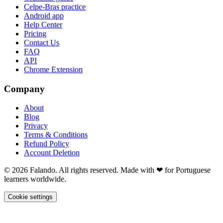
Celpe-Bras practice
Android app
Help Center
Pricing
Contact Us
FAQ
API
Chrome Extension
Company
About
Blog
Privacy
Terms & Conditions
Refund Policy
Account Deletion
© 2026 Falando. All rights reserved. Made with ❤ for Portuguese
learners worldwide.
Cookie settings