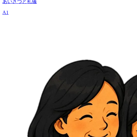
あいさつと礼儀
A1