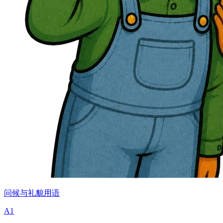
问候与礼貌用语
A1