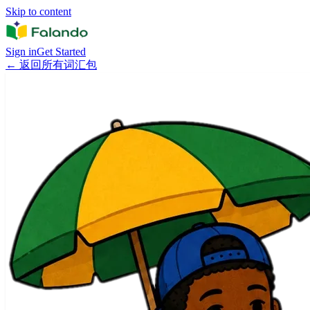
Skip to content
Sign in
Get Started
←
返回所有词汇包