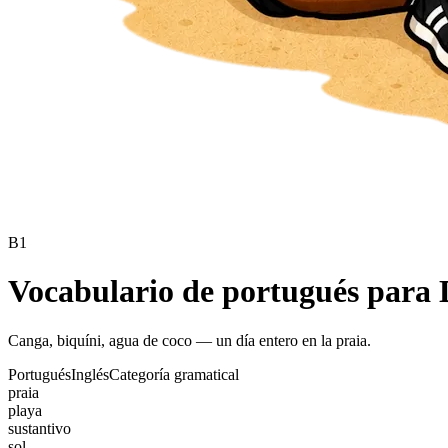
B1
Vocabulario de portugués para 
Canga, biquíni, agua de coco — un día entero en la praia.
Portugués
Inglés
Categoría gramatical
praia
playa
sustantivo
sol