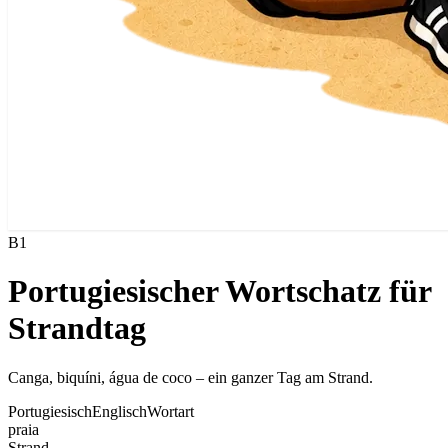
B1
Portugiesischer Wortschatz für
Strandtag
Canga, biquíni, água de coco – ein ganzer Tag am Strand.
Portugiesisch
Englisch
Wortart
praia
Strand