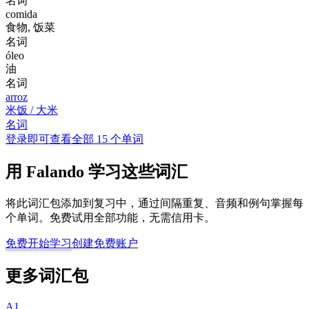
名词
comida
食物, 饭菜
名词
óleo
油
名词
arroz
米饭 / 大米
名词
登录即可查看全部 15 个单词
用 Falando 学习这些词汇
将此词汇包添加到复习中，通过间隔重复、音频和例句掌握每
个单词。免费试用全部功能，无需信用卡。
免费开始学习
创建免费账户
更多词汇包
A1