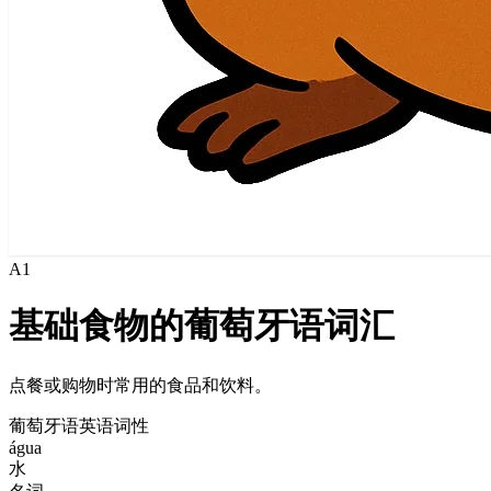
A1
基础食物的葡萄牙语词汇
点餐或购物时常用的食品和饮料。
葡萄牙语
英语
词性
água
水