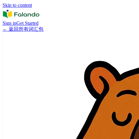
Skip to content
Sign in
Get Started
←
返回所有词汇包