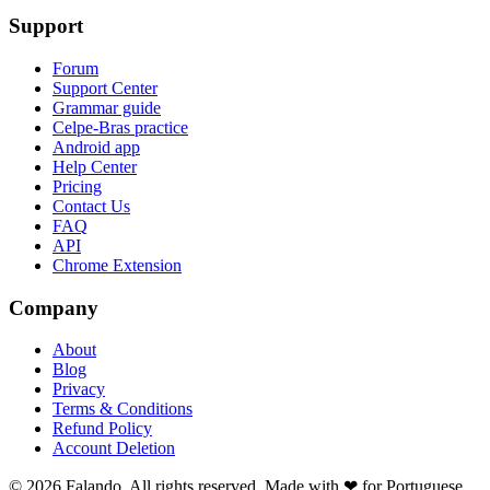
Support
Forum
Support Center
Grammar guide
Celpe-Bras practice
Android app
Help Center
Pricing
Contact Us
FAQ
API
Chrome Extension
Company
About
Blog
Privacy
Terms & Conditions
Refund Policy
Account Deletion
© 2026 Falando. All rights reserved. Made with ❤ for Portuguese