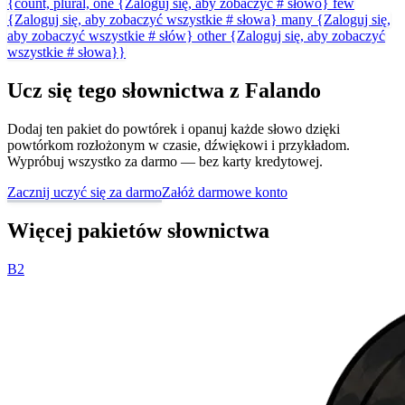
{count, plural, one {Zaloguj się, aby zobaczyć # słowo} few
{Zaloguj się, aby zobaczyć wszystkie # słowa} many {Zaloguj się,
aby zobaczyć wszystkie # słów} other {Zaloguj się, aby zobaczyć
wszystkie # słowa}}
Ucz się tego słownictwa z Falando
Dodaj ten pakiet do powtórek i opanuj każde słowo dzięki
powtórkom rozłożonym w czasie, dźwiękowi i przykładom.
Wypróbuj wszystko za darmo — bez karty kredytowej.
Zacznij uczyć się za darmo
Załóż darmowe konto
Więcej pakietów słownictwa
B2