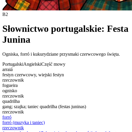
B2
Słownictwo portugalskie: Festa
Junina
Ogniska, forró i kukurydziane przysmaki czerwcowego święta.
Portugalski
Angielski
Część mowy
arraiá
festyn czerwcowy, wiejski festyn
rzeczownik
fogueira
ognisko
rzeczownik
quadrilha
gang; szajka; taniec quadrilha (festas juninas)
rzeczownik
forró
forró (muzyka i taniec)
rzeczownik