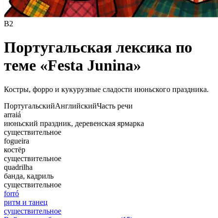
B2
Португальская лексика по
теме «Festa Junina»
Костры, форро и кукурузные сладости июньского праздника.
Португальский
Английский
Часть речи
arraiá
июньский праздник, деревенская ярмарка
существительное
fogueira
костёр
существительное
quadrilha
банда, кадриль
существительное
forró
ритм и танец
существительное