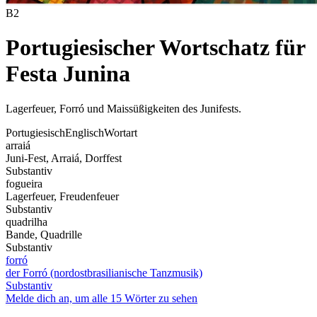
B2
Portugiesischer Wortschatz für
Festa Junina
Lagerfeuer, Forró und Maissüßigkeiten des Junifests.
Portugiesisch
Englisch
Wortart
arraiá
Juni-Fest, Arraiá, Dorffest
Substantiv
fogueira
Lagerfeuer, Freudenfeuer
Substantiv
quadrilha
Bande, Quadrille
Substantiv
forró
der Forró (nordostbrasilianische Tanzmusik)
Substantiv
Melde dich an, um alle 15 Wörter zu sehen