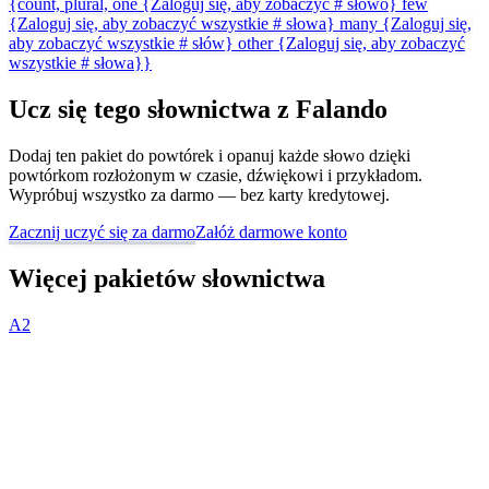
{count, plural, one {Zaloguj się, aby zobaczyć # słowo} few
{Zaloguj się, aby zobaczyć wszystkie # słowa} many {Zaloguj się,
aby zobaczyć wszystkie # słów} other {Zaloguj się, aby zobaczyć
wszystkie # słowa}}
Ucz się tego słownictwa z Falando
Dodaj ten pakiet do powtórek i opanuj każde słowo dzięki
powtórkom rozłożonym w czasie, dźwiękowi i przykładom.
Wypróbuj wszystko za darmo — bez karty kredytowej.
Zacznij uczyć się za darmo
Załóż darmowe konto
Więcej pakietów słownictwa
A2