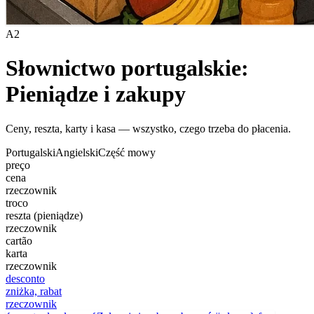
A2
Słownictwo portugalskie:
Pieniądze i zakupy
Ceny, reszta, karty i kasa — wszystko, czego trzeba do płacenia.
Portugalski
Angielski
Część mowy
preço
cena
rzeczownik
troco
reszta (pieniądze)
rzeczownik
cartão
karta
rzeczownik
desconto
zniżka, rabat
rzeczownik