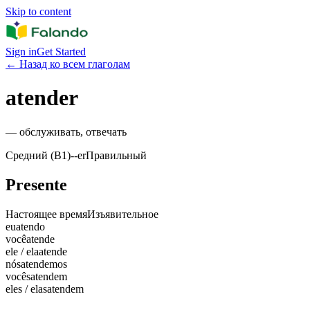
Skip to content
Sign in
Get Started
←
Назад ко всем глаголам
atender
—
обслуживать, отвечать
Средний (B1)
-
-er
Правильный
Presente
Настоящее время
Изъявительное
eu
atendo
você
atende
ele / ela
atende
nós
atendemos
vocês
atendem
eles / elas
atendem