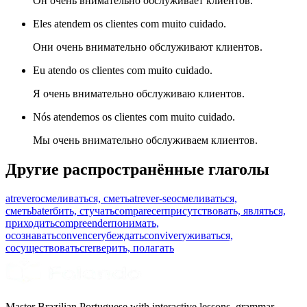
Он очень внимательно обслуживает клиентов.
Eles atendem os clientes com muito cuidado.
Они очень внимательно обслуживают клиентов.
Eu atendo os clientes com muito cuidado.
Я очень внимательно обслуживаю клиентов.
Nós atendemos os clientes com muito cuidado.
Мы очень внимательно обслуживаем клиентов.
Другие распространённые глаголы
atrever
осмеливаться, сметь
atrever-se
осмеливаться,
сметь
bater
бить, стучать
comparecer
присутствовать, являться,
приходить
compreender
понимать,
осознавать
convencer
убеждать
conviver
уживаться,
сосуществовать
crer
верить, полагать
Master Brazilian Portuguese with interactive lessons, grammar