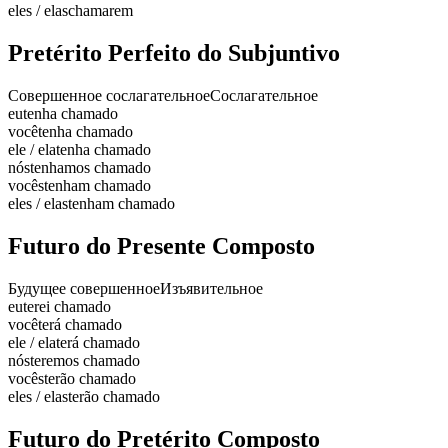
eles / elas
chamarem
Pretérito Perfeito do Subjuntivo
Совершенное сослагательное
Сослагательное
eu
tenha chamado
você
tenha chamado
ele / ela
tenha chamado
nós
tenhamos chamado
vocês
tenham chamado
eles / elas
tenham chamado
Futuro do Presente Composto
Будущее совершенное
Изъявительное
eu
terei chamado
você
terá chamado
ele / ela
terá chamado
nós
teremos chamado
vocês
terão chamado
eles / elas
terão chamado
Futuro do Pretérito Composto