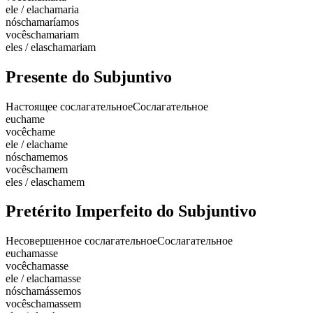
ele / ela
chamaria
nós
chamaríamos
vocês
chamariam
eles / elas
chamariam
Presente do Subjuntivo
Настоящее сослагательное
Сослагательное
eu
chame
você
chame
ele / ela
chame
nós
chamemos
vocês
chamem
eles / elas
chamem
Pretérito Imperfeito do Subjuntivo
Несовершенное сослагательное
Сослагательное
eu
chamasse
você
chamasse
ele / ela
chamasse
nós
chamássemos
vocês
chamassem