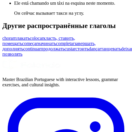
Ele está chamando um táxi na esquina neste momento.
Он сейчас вызывает такси на углу.
Другие распространённые глаголы
chorar
плакать
colocar
класть, ставить,
помещать
começar
начинать
completar
завершать,
дополнять
continuar
продолжать
custar
стоить
dançar
танцевать
deixa
позволять
Master Brazilian Portuguese with interactive lessons, grammar
exercises, and cultural insights.