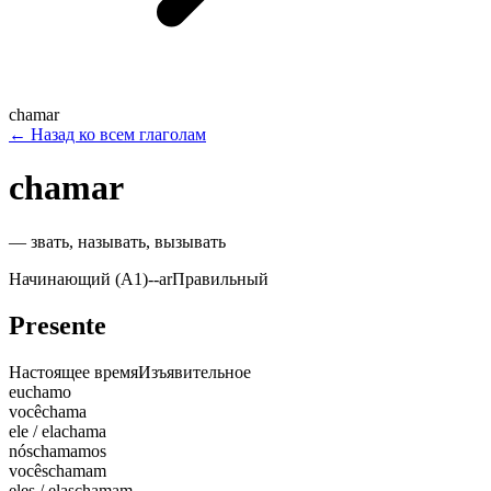
chamar
←
Назад ко всем глаголам
chamar
—
звать, называть, вызывать
Начинающий (A1)
-
-ar
Правильный
Presente
Настоящее время
Изъявительное
eu
chamo
você
chama
ele / ela
chama
nós
chamamos
vocês
chamam
eles / elas
chamam