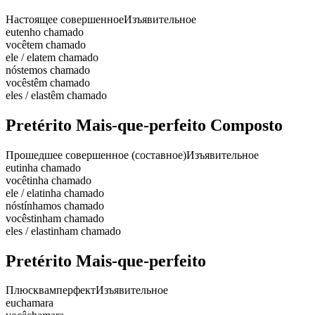
Настоящее совершенное
Изъявительное
eu
tenho chamado
você
tem chamado
ele / ela
tem chamado
nós
temos chamado
vocês
têm chamado
eles / elas
têm chamado
Pretérito Mais-que-perfeito Composto
Прошедшее совершенное (составное)
Изъявительное
eu
tinha chamado
você
tinha chamado
ele / ela
tinha chamado
nós
tínhamos chamado
vocês
tinham chamado
eles / elas
tinham chamado
Pretérito Mais-que-perfeito
Плюсквамперфект
Изъявительное
eu
chamara