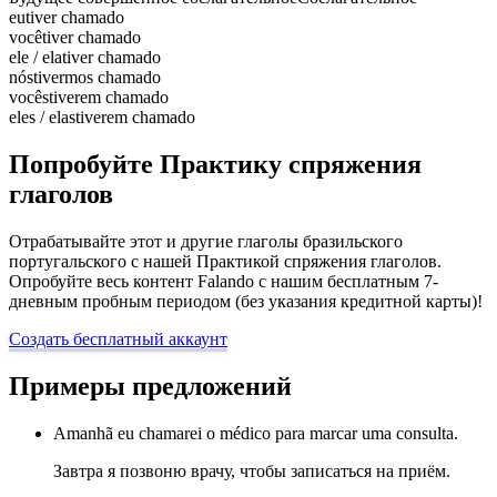
eu
tiver chamado
você
tiver chamado
ele / ela
tiver chamado
nós
tivermos chamado
vocês
tiverem chamado
eles / elas
tiverem chamado
Попробуйте Практику спряжения
глаголов
Отрабатывайте этот и другие глаголы бразильского
португальского с нашей Практикой спряжения глаголов.
Опробуйте весь контент Falando с нашим бесплатным 7-
дневным пробным периодом (без указания кредитной карты)!
Создать бесплатный аккаунт
Примеры предложений
Amanhã eu chamarei o médico para marcar uma consulta.
Завтра я позвоню врачу, чтобы записаться на приём.