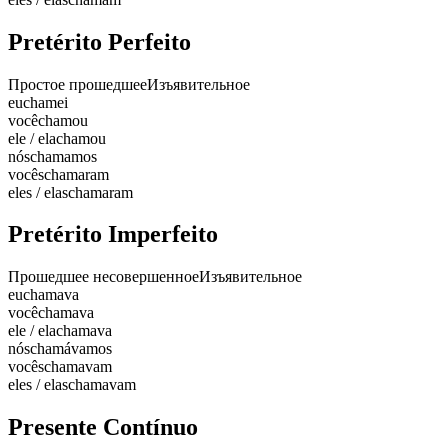
Pretérito Perfeito
Простое прошедшее
Изъявительное
eu
chamei
você
chamou
ele / ela
chamou
nós
chamamos
vocês
chamaram
eles / elas
chamaram
Pretérito Imperfeito
Прошедшее несовершенное
Изъявительное
eu
chamava
você
chamava
ele / ela
chamava
nós
chamávamos
vocês
chamavam
eles / elas
chamavam
Presente Contínuo