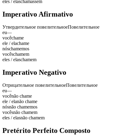
eles / elas
chamassem
Imperativo Afirmativo
Утвердительное повелительное
Повелительное
eu
—
você
chame
ele / ela
chame
nós
chamemos
vocês
chamem
eles / elas
chamem
Imperativo Negativo
Отрицательное повелительное
Повелительное
eu
—
você
não chame
ele / ela
não chame
nós
não chamemos
vocês
não chamem
eles / elas
não chamem
Pretérito Perfeito Composto