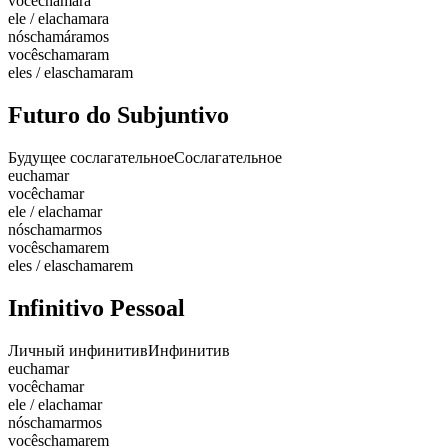
você
chamara
ele / ela
chamara
nós
chamáramos
vocês
chamaram
eles / elas
chamaram
Futuro do Subjuntivo
Будущее сослагательное
Сослагательное
eu
chamar
você
chamar
ele / ela
chamar
nós
chamarmos
vocês
chamarem
eles / elas
chamarem
Infinitivo Pessoal
Личный инфинитив
Инфинитив
eu
chamar
você
chamar
ele / ela
chamar
nós
chamarmos
vocês
chamarem