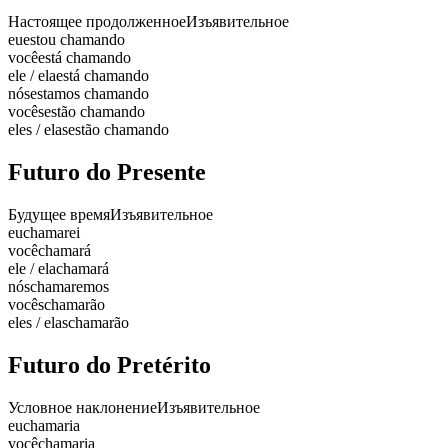
Настоящее продолженное
Изъявительное
eu
estou chamando
você
está chamando
ele / ela
está chamando
nós
estamos chamando
vocês
estão chamando
eles / elas
estão chamando
Futuro do Presente
Будущее время
Изъявительное
eu
chamarei
você
chamará
ele / ela
chamará
nós
chamaremos
vocês
chamarão
eles / elas
chamarão
Futuro do Pretérito
Условное наклонение
Изъявительное
eu
chamaria
você
chamaria