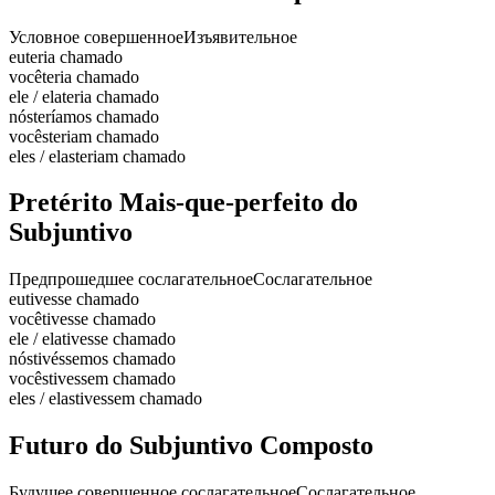
Условное совершенное
Изъявительное
eu
teria chamado
você
teria chamado
ele / ela
teria chamado
nós
teríamos chamado
vocês
teriam chamado
eles / elas
teriam chamado
Pretérito Mais-que-perfeito do
Subjuntivo
Предпрошедшее сослагательное
Сослагательное
eu
tivesse chamado
você
tivesse chamado
ele / ela
tivesse chamado
nós
tivéssemos chamado
vocês
tivessem chamado
eles / elas
tivessem chamado
Futuro do Subjuntivo Composto
Будущее совершенное сослагательное
Сослагательное