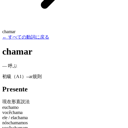
chamar
←
すべての動詞に戻る
chamar
—
呼ぶ
初級（A1）
-
-ar
規則
Presente
現在形
直説法
eu
chamo
você
chama
ele / ela
chama
nós
chamamos
vocês
chamam