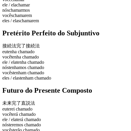
ele / ela
chamar
nós
chamarmos
vocês
chamarem
eles / elas
chamarem
Pretérito Perfeito do Subjuntivo
接続法完了
接続法
eu
tenha chamado
você
tenha chamado
ele / ela
tenha chamado
nós
tenhamos chamado
vocês
tenham chamado
eles / elas
tenham chamado
Futuro do Presente Composto
未来完了
直説法
eu
terei chamado
você
terá chamado
ele / ela
terá chamado
nós
teremos chamado
vocês
terão chamado