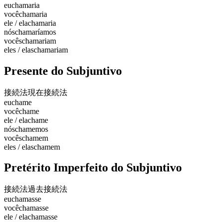
eu
chamaria
você
chamaria
ele / ela
chamaria
nós
chamaríamos
vocês
chamariam
eles / elas
chamariam
Presente do Subjuntivo
接続法現在
接続法
eu
chame
você
chame
ele / ela
chame
nós
chamemos
vocês
chamem
eles / elas
chamem
Pretérito Imperfeito do Subjuntivo
接続法過去
接続法
eu
chamasse
você
chamasse
ele / ela
chamasse