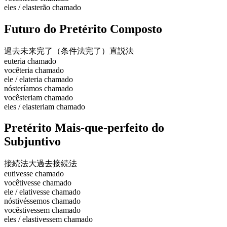
eles / elas
terão chamado
Futuro do Pretérito Composto
過去未来完了（条件法完了）
直説法
eu
teria chamado
você
teria chamado
ele / ela
teria chamado
nós
teríamos chamado
vocês
teriam chamado
eles / elas
teriam chamado
Pretérito Mais-que-perfeito do
Subjuntivo
接続法大過去
接続法
eu
tivesse chamado
você
tivesse chamado
ele / ela
tivesse chamado
nós
tivéssemos chamado
vocês
tivessem chamado
eles / elas
tivessem chamado