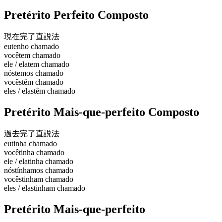
Pretérito Perfeito Composto
現在完了
直説法
eu
tenho chamado
você
tem chamado
ele / ela
tem chamado
nós
temos chamado
vocês
têm chamado
eles / elas
têm chamado
Pretérito Mais-que-perfeito Composto
過去完了
直説法
eu
tinha chamado
você
tinha chamado
ele / ela
tinha chamado
nós
tínhamos chamado
vocês
tinham chamado
eles / elas
tinham chamado
Pretérito Mais-que-perfeito