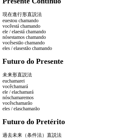
Presente Contínuo
現在進行形
直説法
eu
estou chamando
você
está chamando
ele / ela
está chamando
nós
estamos chamando
vocês
estão chamando
eles / elas
estão chamando
Futuro do Presente
未来形
直説法
eu
chamarei
você
chamará
ele / ela
chamará
nós
chamaremos
vocês
chamarão
eles / elas
chamarão
Futuro do Pretérito
過去未来（条件法）
直説法