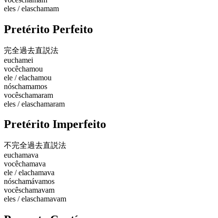
eles / elas
chamam
Pretérito Perfeito
完全過去
直説法
eu
chamei
você
chamou
ele / ela
chamou
nós
chamamos
vocês
chamaram
eles / elas
chamaram
Pretérito Imperfeito
不完全過去
直説法
eu
chamava
você
chamava
ele / ela
chamava
nós
chamávamos
vocês
chamavam
eles / elas
chamavam