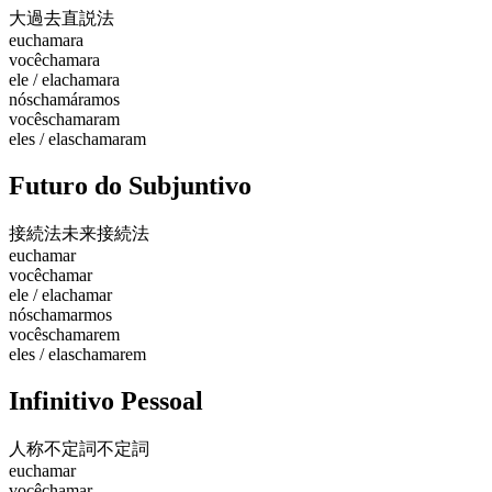
大過去
直説法
eu
chamara
você
chamara
ele / ela
chamara
nós
chamáramos
vocês
chamaram
eles / elas
chamaram
Futuro do Subjuntivo
接続法未来
接続法
eu
chamar
você
chamar
ele / ela
chamar
nós
chamarmos
vocês
chamarem
eles / elas
chamarem
Infinitivo Pessoal
人称不定詞
不定詞
eu
chamar
você
chamar