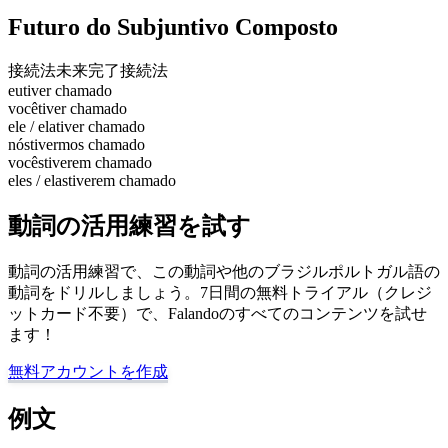
Futuro do Subjuntivo Composto
接続法未来完了
接続法
eu
tiver chamado
você
tiver chamado
ele / ela
tiver chamado
nós
tivermos chamado
vocês
tiverem chamado
eles / elas
tiverem chamado
動詞の活用練習を試す
動詞の活用練習で、この動詞や他のブラジルポルトガル語の
動詞をドリルしましょう。7日間の無料トライアル（クレジ
ットカード不要）で、Falandoのすべてのコンテンツを試せ
ます！
無料アカウントを作成
例文