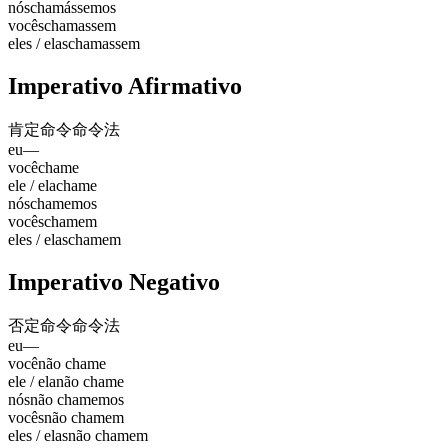
nós
chamássemos
vocês
chamassem
eles / elas
chamassem
Imperativo Afirmativo
肯定命令
命令法
eu
—
você
chame
ele / ela
chame
nós
chamemos
vocês
chamem
eles / elas
chamem
Imperativo Negativo
否定命令
命令法
eu
—
você
não chame
ele / ela
não chame
nós
não chamemos
vocês
não chamem
eles / elas
não chamem