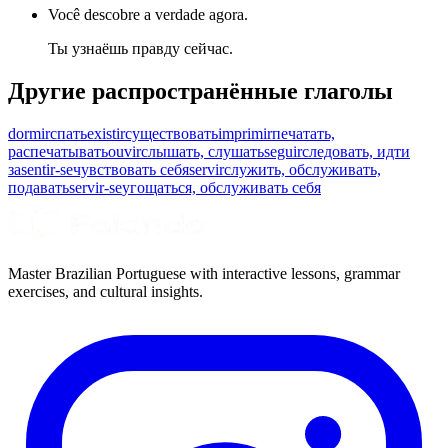
Você descobre a verdade agora.
Ты узнаёшь правду сейчас.
Другие распространённые глаголы
dormir
спать
existir
существовать
imprimir
печатать,
распечатывать
ouvir
слышать, слушать
seguir
следовать, идти
за
sentir-se
чувствовать себя
servir
служить, обслуживать,
подавать
servir-se
угощаться, обслуживать себя
Master Brazilian Portuguese with interactive lessons, grammar
exercises, and cultural insights.