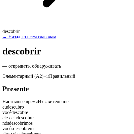
descobrir
←
Назад ко всем глаголам
descobrir
—
открывать, обнаруживать
Элементарный (A2)
-
-ir
Правильный
Presente
Настоящее время
Изъявительное
eu
descubro
você
descobre
ele / ela
descobre
nós
descobrimos
vocês
descobrem
eles / elas
descobrem