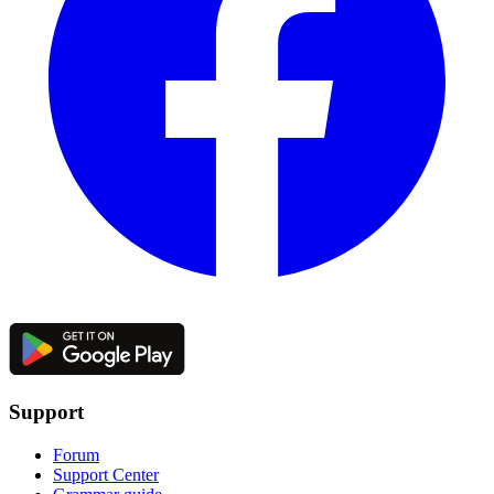
Support
Forum
Support Center