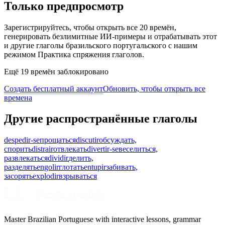
Только предпросмотр
Зарегистрируйтесь, чтобы открыть все 20 времён,
генерировать безлимитные ИИ-примеры и отрабатывать этот
и другие глаголы бразильского португальского с нашим
режимом Практика спряжения глаголов.
Ещё 19 времён заблокировано
Создать бесплатный аккаунт
Обновить, чтобы открыть все
времена
Другие распространённые глаголы
despedir-se
прощаться
discutir
обсуждать,
спорить
distrair
отвлекать
divertir-se
веселиться,
развлекаться
dividir
делить,
разделять
engolir
глотать
entupir
забивать,
засорять
explodir
взрываться
Master Brazilian Portuguese with interactive lessons, grammar