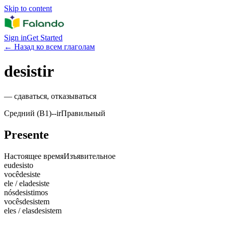
Skip to content
Sign in
Get Started
←
Назад ко всем глаголам
desistir
—
сдаваться, отказываться
Средний (B1)
-
-ir
Правильный
Presente
Настоящее время
Изъявительное
eu
desisto
você
desiste
ele / ela
desiste
nós
desistimos
vocês
desistem
eles / elas
desistem