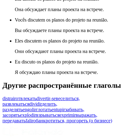
Она обсуждает планы проекта на встрече.
Vocês discutem os planos do projeto na reunião.
Вы обсуждаете планы проекта на встрече.
Eles discutem os planos do projeto na reunião.
Они обсуждают планы проекта на встрече.
Eu discuto os planos do projeto na reunião.
Я обсуждаю планы проекта на встрече.
Другие распространённые глаголы
distrair
отвлекать
divertir-se
веселиться,
развлекаться
dividir
делить,
разделять
engolir
глотать
entupir
забивать,
засорять
explodir
взрываться
exprimir
выражать,
передавать
falir
обанкротиться, прогореть (о бизнесе)