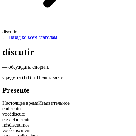
discutir
←
Назад ко всем глаголам
discutir
—
обсуждать, спорить
Средний (B1)
-
-ir
Правильный
Presente
Настоящее время
Изъявительное
eu
discuto
você
discute
ele / ela
discute
nós
discutimos
vocês
discutem
eles / elas
discutem