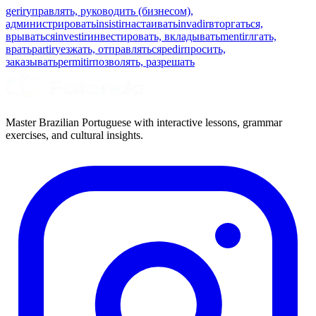
gerir
управлять, руководить (бизнесом),
администрировать
insistir
настаивать
invadir
вторгаться,
врываться
investir
инвестировать, вкладывать
mentir
лгать,
врать
partir
уезжать, отправляться
pedir
просить,
заказывать
permitir
позволять, разрешать
Master Brazilian Portuguese with interactive lessons, grammar
exercises, and cultural insights.