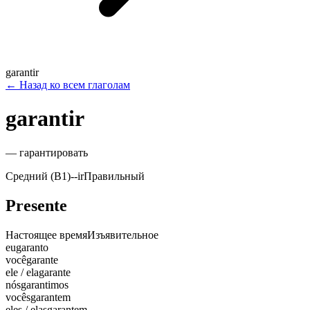
garantir
←
Назад ко всем глаголам
garantir
—
гарантировать
Средний (B1)
-
-ir
Правильный
Presente
Настоящее время
Изъявительное
eu
garanto
você
garante
ele / ela
garante
nós
garantimos
vocês
garantem
eles / elas
garantem