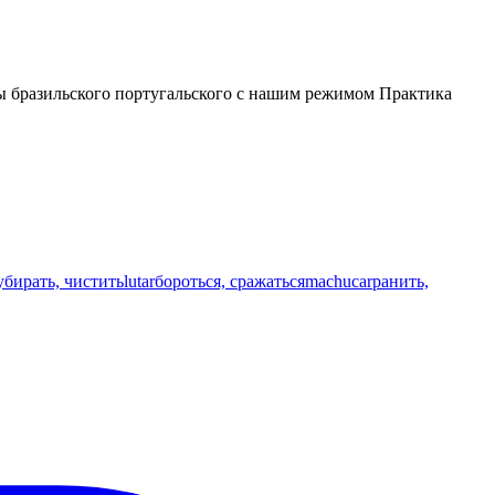
лы бразильского португальского с нашим режимом Практика
убирать, чистить
lutar
бороться, сражаться
machucar
ранить,