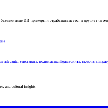
ть безлимитные ИИ-примеры и отрабатывать этот и другие глаго
ена
мать
levantar-se
вставать, подниматься
ligar
звонить; включать
limpar
s, and cultural insights.