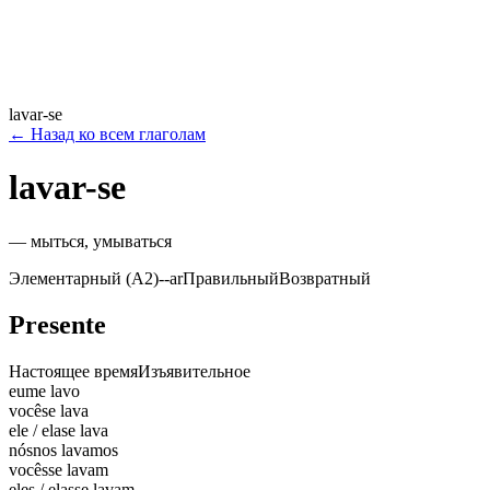
lavar-se
←
Назад ко всем глаголам
lavar-se
—
мыться, умываться
Элементарный (A2)
-
-ar
Правильный
Возвратный
Presente
Настоящее время
Изъявительное
eu
me lavo
você
se lava
ele / ela
se lava
nós
nos lavamos
vocês
se lavam
eles / elas
se lavam