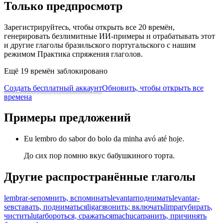
Только предпросмотр
Зарегистрируйтесь, чтобы открыть все 20 времён,
генерировать безлимитные ИИ-примеры и отрабатывать этот
и другие глаголы бразильского португальского с нашим
режимом Практика спряжения глаголов.
Ещё 19 времён заблокировано
Создать бесплатный аккаунт
Обновить, чтобы открыть все
времена
Примеры предложений
Eu lembro do sabor do bolo da minha avó até hoje.
До сих пор помню вкус бабушкиного торта.
Другие распространённые глаголы
lembrar-se
помнить, вспоминать
levantar
поднимать
levantar-
se
вставать, подниматься
ligar
звонить; включать
limpar
убирать,
чистить
lutar
бороться, сражаться
machucar
ранить, причинять