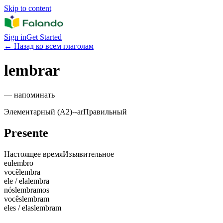
Skip to content
Sign in
Get Started
←
Назад ко всем глаголам
lembrar
—
напоминать
Элементарный (A2)
-
-ar
Правильный
Presente
Настоящее время
Изъявительное
eu
lembro
você
lembra
ele / ela
lembra
nós
lembramos
vocês
lembram
eles / elas
lembram