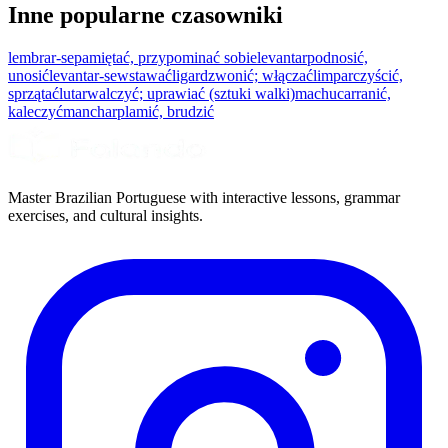
Inne popularne czasowniki
lembrar-se
pamiętać, przypominać sobie
levantar
podnosić,
unosić
levantar-se
wstawać
ligar
dzwonić; włączać
limpar
czyścić,
sprzątać
lutar
walczyć; uprawiać (sztuki walki)
machucar
ranić,
kaleczyć
manchar
plamić, brudzić
Master Brazilian Portuguese with interactive lessons, grammar
exercises, and cultural insights.