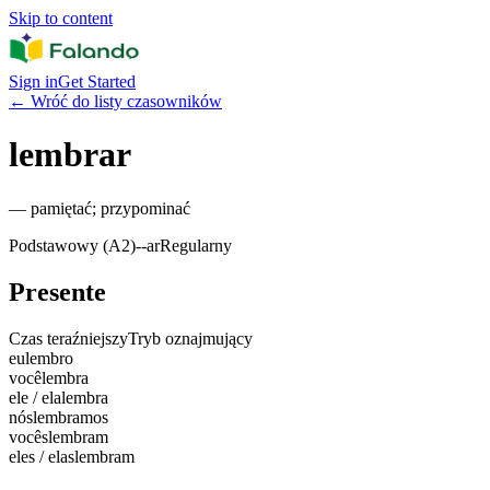
Skip to content
Sign in
Get Started
←
Wróć do listy czasowników
lembrar
—
pamiętać; przypominać
Podstawowy (A2)
-
-ar
Regularny
Presente
Czas teraźniejszy
Tryb oznajmujący
eu
lembro
você
lembra
ele / ela
lembra
nós
lembramos
vocês
lembram
eles / elas
lembram