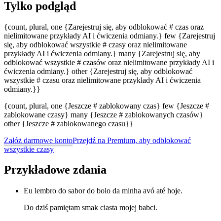
Tylko podgląd
{count, plural, one {Zarejestruj się, aby odblokować # czas oraz
nielimitowane przykłady AI i ćwiczenia odmiany.} few {Zarejestruj
się, aby odblokować wszystkie # czasy oraz nielimitowane
przykłady AI i ćwiczenia odmiany.} many {Zarejestruj się, aby
odblokować wszystkie # czasów oraz nielimitowane przykłady AI i
ćwiczenia odmiany.} other {Zarejestruj się, aby odblokować
wszystkie # czasu oraz nielimitowane przykłady AI i ćwiczenia
odmiany.}}
{count, plural, one {Jeszcze # zablokowany czas} few {Jeszcze #
zablokowane czasy} many {Jeszcze # zablokowanych czasów}
other {Jeszcze # zablokowanego czasu}}
Załóż darmowe konto
Przejdź na Premium, aby odblokować
wszystkie czasy
Przykładowe zdania
Eu lembro do sabor do bolo da minha avó até hoje.
Do dziś pamiętam smak ciasta mojej babci.