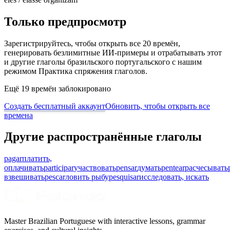
Только предпросмотр
Зарегистрируйтесь, чтобы открыть все 20 времён,
генерировать безлимитные ИИ-примеры и отрабатывать этот
и другие глаголы бразильского португальского с нашим
режимом Практика спряжения глаголов.
Ещё 19 времён заблокировано
Создать бесплатный аккаунт
Обновить, чтобы открыть все
времена
Другие распространённые глаголы
pagar
платить,
оплачивать
participar
участвовать
pensar
думать
pentear
расчесывать
взвешивать
pescar
ловить рыбу
pesquisar
исследовать, искать
Master Brazilian Portuguese with interactive lessons, grammar