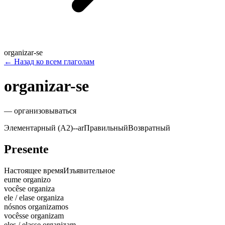
organizar-se
←
Назад ко всем глаголам
organizar-se
—
организовываться
Элементарный (A2)
-
-ar
Правильный
Возвратный
Presente
Настоящее время
Изъявительное
eu
me organizo
você
se organiza
ele / ela
se organiza
nós
nos organizamos
vocês
se organizam
eles / elas
se organizam