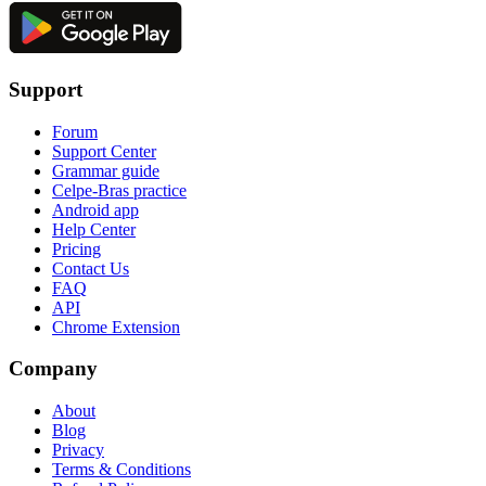
Support
Forum
Support Center
Grammar guide
Celpe-Bras practice
Android app
Help Center
Pricing
Contact Us
FAQ
API
Chrome Extension
Company
About
Blog
Privacy
Terms & Conditions