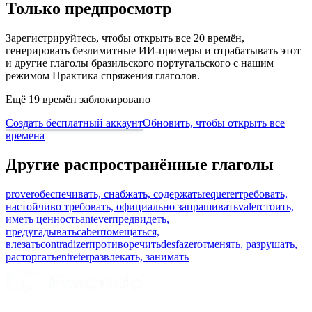
Только предпросмотр
Зарегистрируйтесь, чтобы открыть все 20 времён,
генерировать безлимитные ИИ-примеры и отрабатывать этот
и другие глаголы бразильского португальского с нашим
режимом Практика спряжения глаголов.
Ещё 19 времён заблокировано
Создать бесплатный аккаунт
Обновить, чтобы открыть все
времена
Другие распространённые глаголы
prover
обеспечивать, снабжать, содержать
requerer
требовать,
настойчиво требовать, официально запрашивать
valer
стоить,
иметь ценность
antever
предвидеть,
предугадывать
caber
помещаться,
влезать
contradizer
противоречить
desfazer
отменять, разрушать,
расторгать
entreter
развлекать, занимать