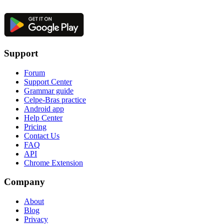
Support
Forum
Support Center
Grammar guide
Celpe-Bras practice
Android app
Help Center
Pricing
Contact Us
FAQ
API
Chrome Extension
Company
About
Blog
Privacy