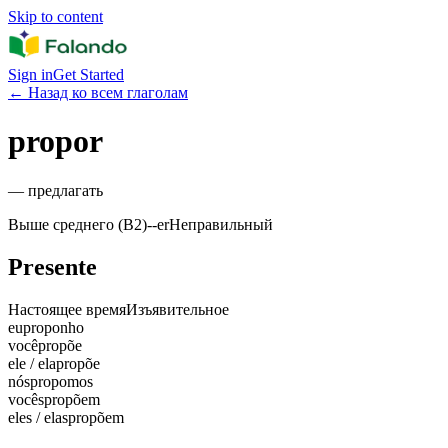
Skip to content
Sign in
Get Started
←
Назад ко всем глаголам
propor
—
предлагать
Выше среднего (B2)
-
-er
Неправильный
Presente
Настоящее время
Изъявительное
eu
proponho
você
propõe
ele / ela
propõe
nós
propomos
vocês
propõem
eles / elas
propõem