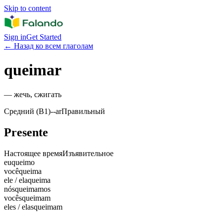
Skip to content
Sign in
Get Started
←
Назад ко всем глаголам
queimar
—
жечь, сжигать
Средний (B1)
-
-ar
Правильный
Presente
Настоящее время
Изъявительное
eu
queimo
você
queima
ele / ela
queima
nós
queimamos
vocês
queimam
eles / elas
queimam