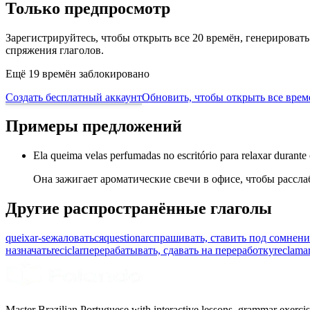
Только предпросмотр
Зарегистрируйтесь, чтобы открыть все 20 времён, генерирова
спряжения глаголов.
Ещё 19 времён заблокировано
Создать бесплатный аккаунт
Обновить, чтобы открыть все врем
Примеры предложений
Ela queima velas perfumadas no escritório para relaxar durante 
Она зажигает ароматические свечи в офисе, чтобы рассла
Другие распространённые глаголы
queixar-se
жаловаться
questionar
спрашивать, ставить под сомнени
назначать
reciclar
перерабатывать, сдавать на переработку
reclama
Master Brazilian Portuguese with interactive lessons, grammar exercise