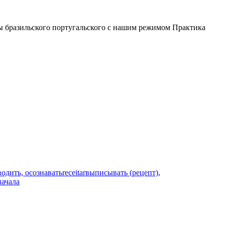
лы бразильского португальского с нашим режимом Практика
водить, осознавать
receitar
выписывать (рецепт),
начала