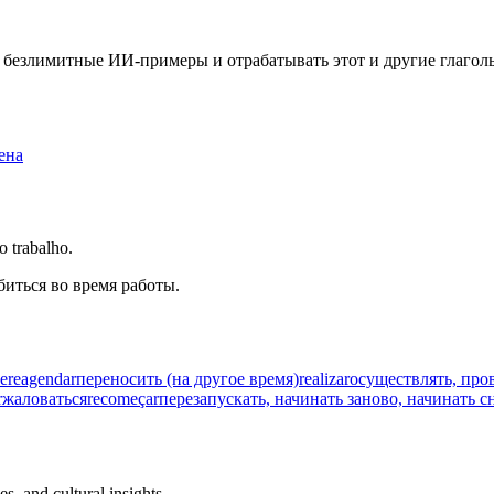
ть безлимитные ИИ-примеры и отрабатывать этот и другие глаго
ена
o trabalho.
биться во время работы.
е
reagendar
переносить (на другое время)
realizar
осуществлять, про
r
жаловаться
recomeçar
перезапускать, начинать заново, начинать с
s, and cultural insights.