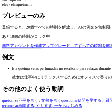
eles / elas
queimam
プレビューのみ
登録すると、20個すべての時制を解放し、AIの例文を無制
あと19個の時制がロック中
無料アカウントを作成
アップグレードしてすべての時制を解
例文
Ela queima velas perfumadas no escritório para relaxar durante 
彼女は仕事中にリラックスするためにオフィスで香りの
その他のよく使う動詞
queixar-se
不平を言う / 文句を言う
questionar
疑問を呈する、質
recomeçar
再開する, やり直す, 一からはじめる