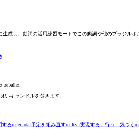
限に生成し、動詞の活用練習モードでこの動詞や他のブラジル
放
o trabalho.
良いキャンドルを焚きます。
問する
reagendar
予定を組み直す
realizar
実現する、行う、気づく
re