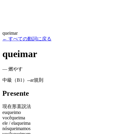
queimar
←
すべての動詞に戻る
queimar
—
燃やす
中級（B1）
-
-ar
規則
Presente
現在形
直説法
eu
queimo
você
queima
ele / ela
queima
nós
queimamos
vocês
queimam