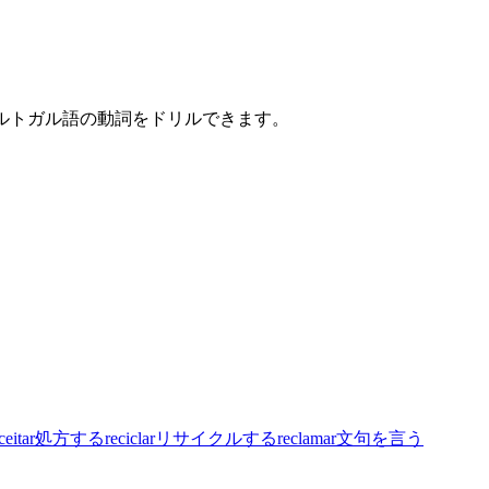
ポルトガル語の動詞をドリルできます。
ceitar
処方する
reciclar
リサイクルする
reclamar
文句を言う