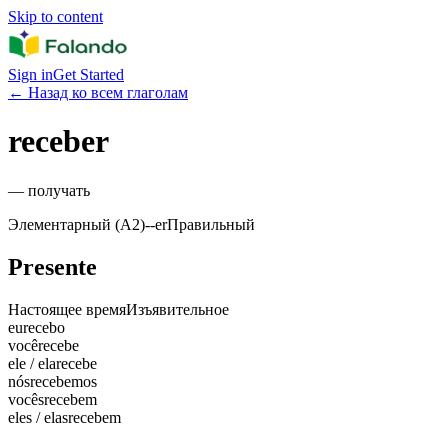
Skip to content
Sign in
Get Started
←
Назад ко всем глаголам
receber
—
получать
Элементарный (A2)
-
-er
Правильный
Presente
Настоящее время
Изъявительное
eu
recebo
você
recebe
ele / ela
recebe
nós
recebemos
vocês
recebem
eles / elas
recebem