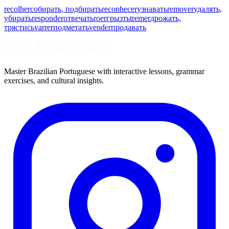
recolher
собирать, подбирать
reconhecer
узнавать
remover
удалять,
убирать
responder
отвечать
roer
грызть
tremer
дрожать,
трястись
varrer
подметать
vender
продавать
Master Brazilian Portuguese with interactive lessons, grammar
exercises, and cultural insights.