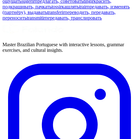
ощущать
sugerir
предлагать, советовать
tingir
красить,
подкрашивать, пачкать
tossir
кашлять
trair
предавать, изменять
(партнёру), выдавать
transferir
переводить, передавать,
переносить
transmitir
передавать, транслировать
Master Brazilian Portuguese with interactive lessons, grammar
exercises, and cultural insights.