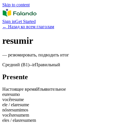
Skip to content
Sign in
Get Started
←
Назад ко всем глаголам
resumir
—
резюмировать, подводить итог
Средний (B1)
-
-ir
Правильный
Presente
Настоящее время
Изъявительное
eu
resumo
você
resume
ele / ela
resume
nós
resumimos
vocês
resumem
eles / elas
resumem