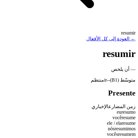
resumir
←
العودة إلى كل الأفعال
resumir
—
أن يلخص
متوسّط (B1)
-
-ir
منتظم
Presente
زمن المضارع
الإخباري
eu
resumo
você
resume
ele / ela
resume
nós
resumimos
vocês
resumem