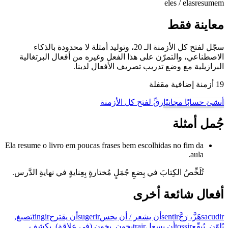
eles / elas
resumem
معاينة فقط
سجّل لفتح كل الأزمنة الـ 20، وتوليد أمثلة لا محدودة بالذكاء
الاصطناعي، والتمرّن على هذا الفعل وغيره من أفعال البرتغالية
البرازيلية مع وضع تدريب تصريف الأفعال لدينا.
19 أزمنة إضافية مقفلة
أنشئ حسابًا مجانيًا
رقِّ لفتح كل الأزمنة
جُمل أمثلة
Ela resume o livro em poucas frases bem escolhidas no fim da
aula.
تُلَخِّصُ الكِتابَ في بِضعِ جُمَلٍ مُختارةٍ بِعِنايةٍ في نهايةِ الدَّرس.
أفعال شائعة أخرى
sacudir
هَزَّ، رَجَّ
sentir
أن يشعر / أن يحس
sugerir
أن يقترح
tingir
يَصبغ,
يُلوّن, يُبقّع
tossir
أن يسعل
trair
يخون, يخون (في علاقة), يكشف