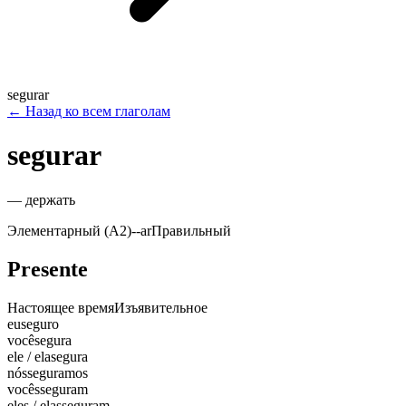
segurar
←
Назад ко всем глаголам
segurar
—
держать
Элементарный (A2)
-
-ar
Правильный
Presente
Настоящее время
Изъявительное
eu
seguro
você
segura
ele / ela
segura
nós
seguramos
vocês
seguram
eles / elas
seguram