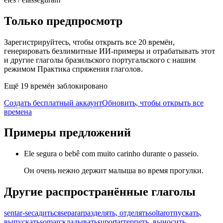
Только предпросмотр
Зарегистрируйтесь, чтобы открыть все 20 времён,
генерировать безлимитные ИИ-примеры и отрабатывать этот
и другие глаголы бразильского португальского с нашим
режимом Практика спряжения глаголов.
Ещё 19 времён заблокировано
Создать бесплатный аккаунт
Обновить, чтобы открыть все
времена
Примеры предложений
Ele segura o bebê com muito carinho durante o passeio.
Он очень нежно держит малыша во время прогулки.
Другие распространённые глаголы
sentar-se
садиться
separar
разделять, отделять
soltar
отпускать,
выпускать
somar
складывать
suportar
терпеть, выносить,