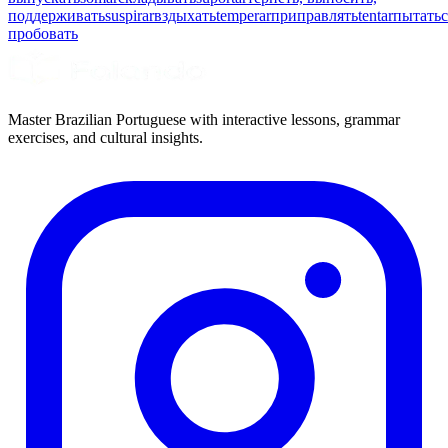
поддерживать
suspirar
вздыхать
temperar
приправлять
tentar
пытатьс
пробовать
Master Brazilian Portuguese with interactive lessons, grammar
exercises, and cultural insights.