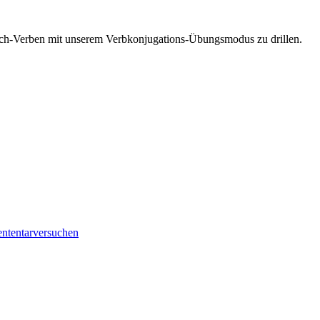
esisch-Verben mit unserem Verbkonjugations-Übungsmodus zu drillen.
en
tentar
versuchen