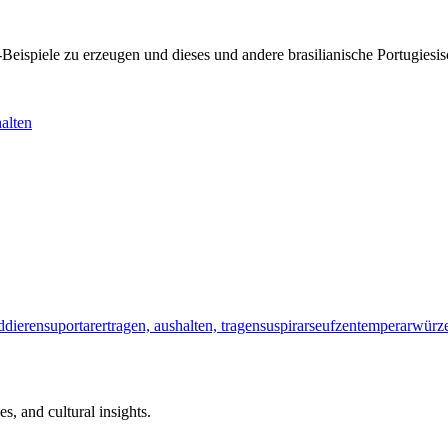
KI-Beispiele zu erzeugen und dieses und andere brasilianische Portugi
alten
ddieren
suportar
ertragen, aushalten, tragen
suspirar
seufzen
temperar
würz
s, and cultural insights.