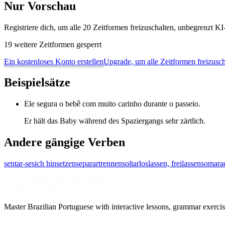
Nur Vorschau
Registriere dich, um alle 20 Zeitformen freizuschalten, unbegrenzt 
19 weitere Zeitformen gesperrt
Ein kostenloses Konto erstellen
Upgrade, um alle Zeitformen freizusch
Beispielsätze
Ele segura o bebê com muito carinho durante o passeio.
Er hält das Baby während des Spaziergangs sehr zärtlich.
Andere gängige Verben
sentar-se
sich hinsetzen
separar
trennen
soltar
loslassen, freilassen
somar
a
Master Brazilian Portuguese with interactive lessons, grammar exercise