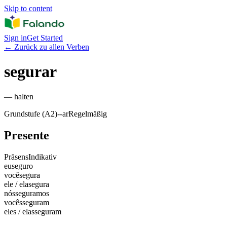
Skip to content
Sign in
Get Started
←
Zurück zu allen Verben
segurar
—
halten
Grundstufe (A2)
-
-ar
Regelmäßig
Presente
Präsens
Indikativ
eu
seguro
você
segura
ele / ela
segura
nós
seguramos
vocês
seguram
eles / elas
seguram