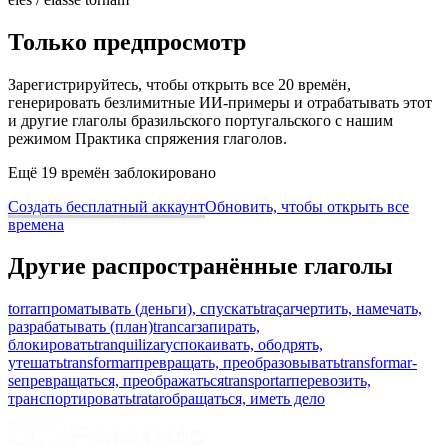
Только предпросмотр
Зарегистрируйтесь, чтобы открыть все 20 времён,
генерировать безлимитные ИИ-примеры и отрабатывать этот
и другие глаголы бразильского португальского с нашим
режимом Практика спряжения глаголов.
Ещё 19 времён заблокировано
Создать бесплатный аккаунт
Обновить, чтобы открыть все
времена
Другие распространённые глаголы
torrar
проматывать (деньги), спускать
traçar
чертить, намечать,
разрабатывать (план)
trancar
запирать,
блокировать
tranquilizar
успокаивать, ободрять,
утешать
transformar
превращать, преобразовывать
transformar-
se
превращаться, преображаться
transportar
перевозить,
транспортировать
tratar
обращаться, иметь дело