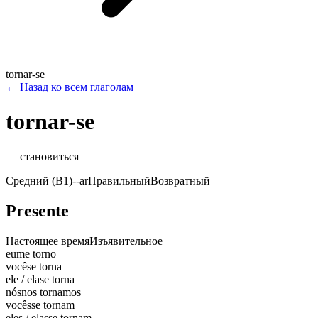
tornar-se
←
Назад ко всем глаголам
tornar-se
—
становиться
Средний (B1)
-
-ar
Правильный
Возвратный
Presente
Настоящее время
Изъявительное
eu
me torno
você
se torna
ele / ela
se torna
nós
nos tornamos
vocês
se tornam
eles / elas
se tornam