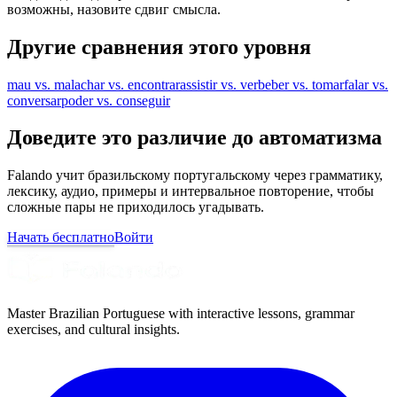
возможны, назовите сдвиг смысла.
Другие сравнения этого уровня
mau vs. mal
achar vs. encontrar
assistir vs. ver
beber vs. tomar
falar vs.
conversar
poder vs. conseguir
Доведите это различие до автоматизма
Falando учит бразильскому португальскому через грамматику,
лексику, аудио, примеры и интервальное повторение, чтобы
сложные пары не приходилось угадывать.
Начать бесплатно
Войти
Master Brazilian Portuguese with interactive lessons, grammar
exercises, and cultural insights.