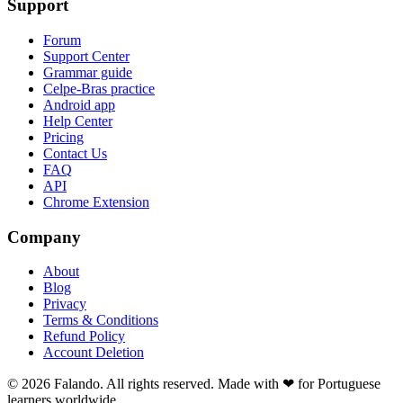
Support
Forum
Support Center
Grammar guide
Celpe-Bras practice
Android app
Help Center
Pricing
Contact Us
FAQ
API
Chrome Extension
Company
About
Blog
Privacy
Terms & Conditions
Refund Policy
Account Deletion
© 2026 Falando. All rights reserved. Made with ❤ for Portuguese
learners worldwide.