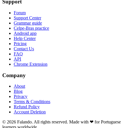
Support
Forum
Support Center
Grammar guide
Celpe-Bras practice
Android app
Help Center
Pricing
Contact Us
FAQ
API
Chrome Extension
Company
About
Blog
Privacy
Terms & Conditions
Refund Policy
Account Deletion
© 2026 Falando. All rights reserved. Made with ❤ for Portuguese
learners worldwide.