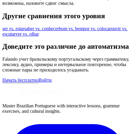
возможны, назовите сдвиг смысла.
Другие сравнения этого уровня
ser vs. estar
saber vs. conhecer
bom vs. bem
por vs. colocar
ouvir vs.
escutar
ver vs. olhar
Доведите это различие до автоматизма
Falando учит бразильскому португальскому через грамматику,
лексику, аудио, примеры и интервальное повторение, чтобы
сложные пары не приходилось угадывать.
Начать бесплатно
Войти
Master Brazilian Portuguese with interactive lessons, grammar
exercises, and cultural insights.