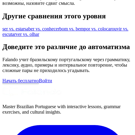
возможны, назовите сдвиг смысла.
Другие сравнения этого уровня
ser vs. estar
saber vs. conhecer
bom vs. bem
por vs. colocar
ouvir vs.
escutar
ver vs. olhar
Доведите это различие до автоматизма
Falando учит бразильскому португальскому через грамматику,
лексику, аудио, примеры и интервальное повторение, чтобы
сложные пары не приходилось угадывать.
Начать бесплатно
Войти
Master Brazilian Portuguese with interactive lessons, grammar
exercises, and cultural insights.