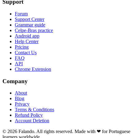
Support
Forum
Support Center
Grammar guide
Celpe-Bras practice
Android app
Help Center
Pricing
Contact Us
FAQ
API
Chrome Extension
Company
About
Blog
Privacy
Terms & Conditions
Refund Policy
Account Deletion
© 2026 Falando. All rights reserved. Made with ❤ for Portuguese
learners worldwide.